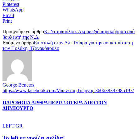
Pinterest
WhatsApp
Email
Print
Προηγούμενο άρθρο
Κ. Νοτοπούλου: Ακροδεξιό παραλήρημα από
βουλευτή της Ν.Δ.
Επόμενο άρθρο
Επιστολή στον Αλ. Τσίπρα για την αντικατάσταση
των Πολάκη, Τζανακόπουλο
George Benetos
https://www.facebook.com/Μπενέτος-Γιώργος-360638397985197/
ΠΑΡΟΜΟΙΑ ΑΡΘΡΑ
ΠΕΡΙΣΣΟΤΕΡΑ ΑΠΟ ΤΟΝ
ΔΗΜΙΟΥΡΓΟ
LEFT.GR
To left.gr γυρίζει σελίδα!