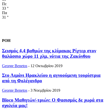
Πε
33
°
Πα
31
°
ΡΟΗ
Σεισμός 4,4 βαθμών της κλίμακας Ρίχτερ στον
θαλάσσιο χώρο 11 χλμ. νότια της Ζακύνθου
George Benetos
-
12 Οκτωβρίου 2019
Στο Λιμάνι Ηρακλείου η αγνοούμενη τουρίστρια
από τη Φολέγανδρο
George Benetos
-
3 Νοεμβρίου 2019
Bloco Μαθητών/-τριών: Ο Φασισμός δε χωρά στα
σχολεία μας!