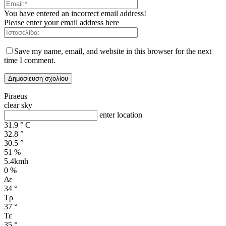
You have entered an incorrect email address!
Please enter your email address here
Save my name, email, and website in this browser for the next
time I comment.
Piraeus
clear sky
enter location
31.9
°
C
32.8
°
30.5
°
51 %
5.4kmh
0 %
Δε
34
°
Τρ
37
°
Τε
35
°