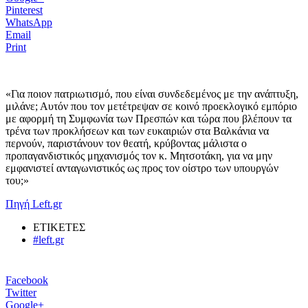
Pinterest
WhatsApp
Email
Print
«Για ποιον πατριωτισμό, που είναι συνδεδεμένος με την ανάπτυξη,
μιλάνε; Αυτόν που τον μετέτρεψαν σε κοινό προεκλογικό εμπόριο
με αφορμή τη Συμφωνία των Πρεσπών και τώρα που βλέπουν τα
τρένα των προκλήσεων και των ευκαιριών στα Βαλκάνια να
περνούν, παριστάνουν τον θεατή, κρύβοντας μάλιστα ο
προπαγανδιστικός μηχανισμός τον κ. Μητσοτάκη, για να μην
εμφανιστεί ανταγωνιστικός ως προς τον οίστρο των υπουργών
του;»
Πηγή Left.gr
ΕΤΙΚΕΤΕΣ
#left.gr
Facebook
Twitter
Google+