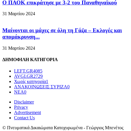
Ο ΠΑΟΚ επικράτησε με 3-2 του Παναθηναϊκού
31 Μαρτίου 2024
Μαίνονται οι μάχες σε όλη τη Γάζα – Eκλογές και
απομάκρυνση...
31 Μαρτίου 2024
ΔΗΜΟΦΙΛΗ ΚΑΤΗΓΟΡΙΑ
LEFT.GR
4085
AVGI.GR
2729
Χωρίς κατηγορία
1
ΑΝΑΚΟΙΝΩΣΕΙΣ ΣΥΡΙΖΑ
0
ΝΕΑ
0
Disclaimer
Privacy
Advertisement
Contact Us
© Πνευματικά Δικαιώματα Κατοχυρωμένα - Γεώργιος Μπενέτος