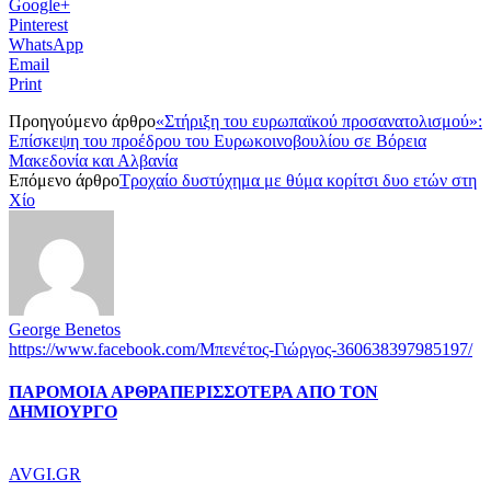
Google+
Pinterest
WhatsApp
Email
Print
Προηγούμενο άρθρο
«Στήριξη του ευρωπαϊκού προσανατολισμού»:
Επίσκεψη του προέδρου του Ευρωκοινοβουλίου σε Βόρεια
Μακεδονία και Αλβανία
Επόμενο άρθρο
Τροχαίο δυστύχημα με θύμα κορίτσι δυο ετών στη
Χίο
George Benetos
https://www.facebook.com/Μπενέτος-Γιώργος-360638397985197/
ΠΑΡΟΜΟΙΑ ΑΡΘΡΑ
ΠΕΡΙΣΣΟΤΕΡΑ ΑΠΟ ΤΟΝ
ΔΗΜΙΟΥΡΓΟ
AVGI.GR