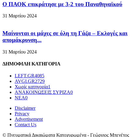
Ο ΠΑΟΚ επικράτησε με 3-2 του Παναθηναϊκού
31 Μαρτίου 2024
Μαίνονται οι μάχες σε όλη τη Γάζα – Eκλογές και
απομάκρυνση...
31 Μαρτίου 2024
ΔΗΜΟΦΙΛΗ ΚΑΤΗΓΟΡΙΑ
LEFT.GR
4085
AVGI.GR
2729
Χωρίς κατηγορία
1
ΑΝΑΚΟΙΝΩΣΕΙΣ ΣΥΡΙΖΑ
0
ΝΕΑ
0
Disclaimer
Privacy
Advertisement
Contact Us
© Πνευματικά Δικαιώματα Κατοχυρωμένα - Γεώργιος Μπενέτος