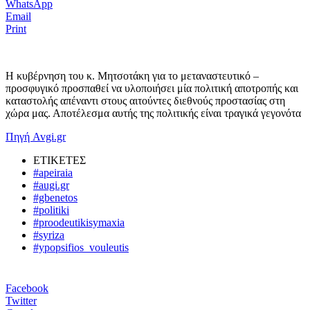
WhatsApp
Email
Print
Η κυβέρνηση του κ. Μητσοτάκη για το μεταναστευτικό –
προσφυγικό προσπαθεί να υλοποιήσει μία πολιτική αποτροπής και
καταστολής απέναντι στους αιτούντες διεθνούς προστασίας στη
χώρα μας. Αποτέλεσμα αυτής της πολιτικής είναι τραγικά γεγονότα
Πηγή Avgi.gr
ΕΤΙΚΕΤΕΣ
#apeiraia
#augi.gr
#gbenetos
#politiki
#proodeutikisymaxia
#syriza
#ypopsifios_vouleutis
Facebook
Twitter