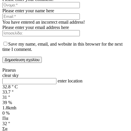
Please enter your name here
You have entered an incorrect email address!
Please enter your email address here
Save my name, email, and website in this browser for the next
time I comment.
Piraeus
clear sky
enter location
32.8
°
C
33.7
°
31
°
39 %
1.8kmh
0 %
Πα
32
°
Σα