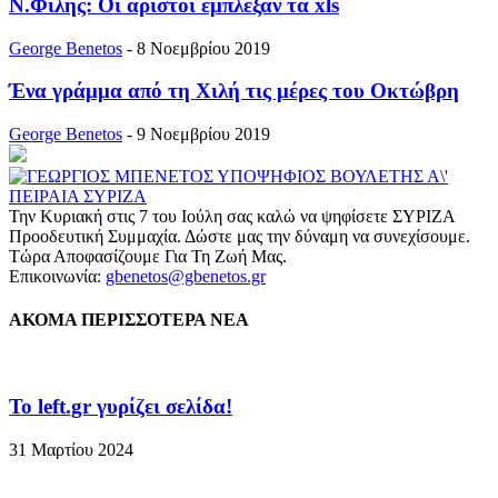
Ν.Φίλης: Οι άριστοι έμπλεξαν τα xls
George Benetos
-
8 Νοεμβρίου 2019
Ένα γράμμα από τη Χιλή τις μέρες του Οκτώβρη
George Benetos
-
9 Νοεμβρίου 2019
Την Κυριακή στις 7 του Ιούλη σας καλώ να ψηφίσετε ΣΥΡΙΖΑ
Προοδευτική Συμμαχία. Δώστε μας την δύναμη να συνεχίσουμε.
Τώρα Αποφασίζουμε Για Τη Ζωή Μας.
Επικοινωνία:
gbenetos@gbenetos.gr
ΑΚΟΜΑ ΠΕΡΙΣΣΟΤΕΡΑ ΝΕΑ
To left.gr γυρίζει σελίδα!
31 Μαρτίου 2024