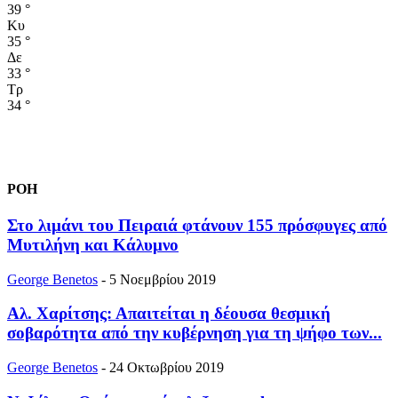
39
°
Κυ
35
°
Δε
33
°
Τρ
34
°
ΡΟΗ
Στο λιμάνι του Πειραιά φτάνουν 155 πρόσφυγες από
Μυτιλήνη και Κάλυμνο
George Benetos
-
5 Νοεμβρίου 2019
Αλ. Χαρίτσης: Απαιτείται η δέουσα θεσμική
σοβαρότητα από την κυβέρνηση για τη ψήφο των...
George Benetos
-
24 Οκτωβρίου 2019