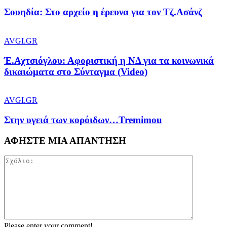
Σουηδία: Στο αρχείο η έρευνα για τον Τζ.Ασάνζ
AVGI.GR
Έ.Αχτσιόγλου: Αφοριστική η ΝΔ για τα κοινωνικά
δικαιώματα στο Σύνταγμα (Video)
AVGI.GR
Στην υγειά των κορόιδων…Tremimou
ΑΦΗΣΤΕ ΜΙΑ ΑΠΑΝΤΗΣΗ
Please enter your comment!