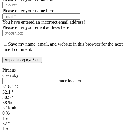
Please enter your name here
You have entered an incorrect email address!
Please enter your email address here
Save my name, email, and website in this browser for the next
time I comment.
Piraeus
clear sky
enter location
31.8
°
C
32.1
°
30.5
°
38 %
3.1kmh
0 %
Πε
32
°
Πα