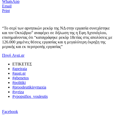
WhatsApp
Email
Print
“Το σερί των αρνητικών ρεκόρ της ΝΔ στην εργασία συνεχίστηκε
και τον Οκτώβριο” αναφέρει σε δήλωση της η Εφη Αχτσιόγλου,
επισημαίνοντας ότι “καταγράφηκε ρεκόρ 18ετίας στις απολύσεις με
126.000 χαμένες θέσεις εργασίας και η μεγαλύτερη έκρηξη της
μερικής και εκ περιτροπής εργασίας”
Πηγή Avgi.gr
ΕΤΙΚΕΤΕΣ
#apeiraia
#augi.gr
#gbenetos
#politiki
#proodeutikisymaxia
#syriza
#ypopsifios_vouleutis
Facebook