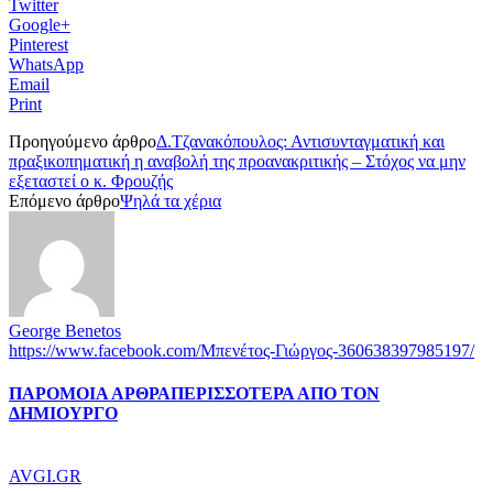
Twitter
Google+
Pinterest
WhatsApp
Email
Print
Προηγούμενο άρθρο
Δ.Τζανακόπουλος: Αντισυνταγματική και
πραξικοπηματική η αναβολή της προανακριτικής – Στόχος να μην
εξεταστεί ο κ. Φρουζής
Επόμενο άρθρο
Ψηλά τα χέρια
George Benetos
https://www.facebook.com/Μπενέτος-Γιώργος-360638397985197/
ΠΑΡΟΜΟΙΑ ΑΡΘΡΑ
ΠΕΡΙΣΣΟΤΕΡΑ ΑΠΟ ΤΟΝ
ΔΗΜΙΟΥΡΓΟ
AVGI.GR