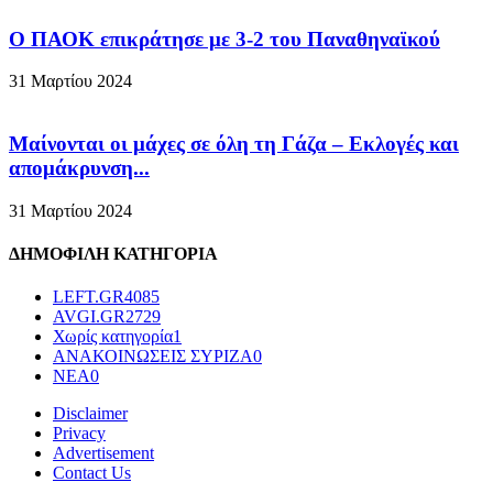
Ο ΠΑΟΚ επικράτησε με 3-2 του Παναθηναϊκού
31 Μαρτίου 2024
Μαίνονται οι μάχες σε όλη τη Γάζα – Eκλογές και
απομάκρυνση...
31 Μαρτίου 2024
ΔΗΜΟΦΙΛΗ ΚΑΤΗΓΟΡΙΑ
LEFT.GR
4085
AVGI.GR
2729
Χωρίς κατηγορία
1
ΑΝΑΚΟΙΝΩΣΕΙΣ ΣΥΡΙΖΑ
0
ΝΕΑ
0
Disclaimer
Privacy
Advertisement
Contact Us