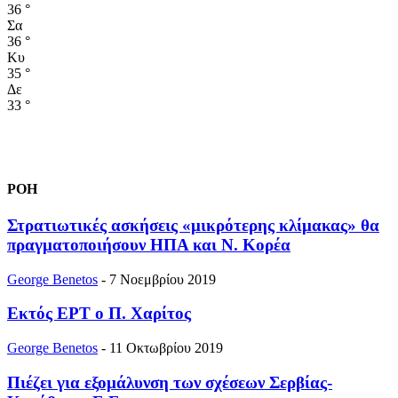
36
°
Σα
36
°
Κυ
35
°
Δε
33
°
ΡΟΗ
Στρατιωτικές ασκήσεις «μικρότερης κλίμακας» θα
πραγματοποιήσουν ΗΠΑ και Ν. Κορέα
George Benetos
-
7 Νοεμβρίου 2019
Εκτός ΕΡΤ ο Π. Χαρίτος
George Benetos
-
11 Οκτωβρίου 2019
Πιέζει για εξομάλυνση των σχέσεων Σερβίας-