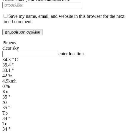
Save my name, email, and website in this browser for the next
time I comment.
Piraeus
clear sky
enter location
34.3
°
C
35.4
°
33.1
°
42 %
4.9kmh
0 %
Κυ
35
°
Δε
35
°
Τρ
34
°
Τε
34
°