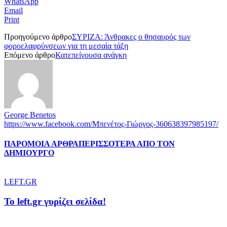
WhatsApp
Email
Print
Προηγούμενο άρθρο
ΣΥΡΙΖΑ: Άνθρακες ο θησαυρός των
φοροελαφρύνσεων για τη μεσαία τάξη
Επόμενο άρθρο
Κατεπείγουσα ανάγκη
George Benetos
https://www.facebook.com/Μπενέτος-Γιώργος-360638397985197/
ΠΑΡΟΜΟΙΑ ΑΡΘΡΑ
ΠΕΡΙΣΣΟΤΕΡΑ ΑΠΟ ΤΟΝ
ΔΗΜΙΟΥΡΓΟ
LEFT.GR
To left.gr γυρίζει σελίδα!