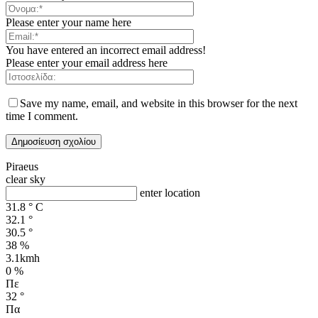
Please enter your name here
You have entered an incorrect email address!
Please enter your email address here
Save my name, email, and website in this browser for the next
time I comment.
Piraeus
clear sky
enter location
31.8
°
C
32.1
°
30.5
°
38 %
3.1kmh
0 %
Πε
32
°
Πα