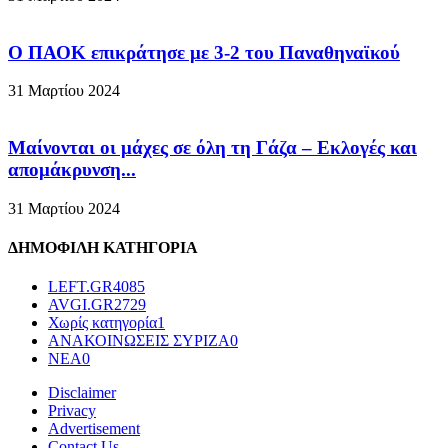
Ο ΠΑΟΚ επικράτησε με 3-2 του Παναθηναϊκού
31 Μαρτίου 2024
Μαίνονται οι μάχες σε όλη τη Γάζα – Eκλογές και
απομάκρυνση...
31 Μαρτίου 2024
ΔΗΜΟΦΙΛΗ ΚΑΤΗΓΟΡΙΑ
LEFT.GR
4085
AVGI.GR
2729
Χωρίς κατηγορία
1
ΑΝΑΚΟΙΝΩΣΕΙΣ ΣΥΡΙΖΑ
0
ΝΕΑ
0
Disclaimer
Privacy
Advertisement
Contact Us