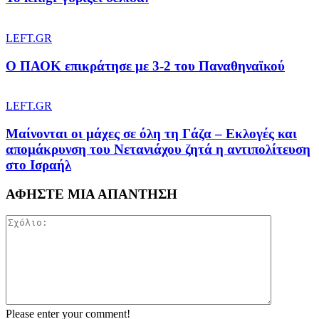
LEFT.GR
Ο ΠΑΟΚ επικράτησε με 3-2 του Παναθηναϊκού
LEFT.GR
Μαίνονται οι μάχες σε όλη τη Γάζα – Eκλογές και
απομάκρυνση του Νετανιάχου ζητά η αντιπολίτευση
στο Ισραήλ
ΑΦΗΣΤΕ ΜΙΑ ΑΠΑΝΤΗΣΗ
Please enter your comment!