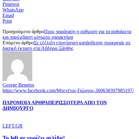
Pinterest
WhatsApp
Email
Print
Προηγούμενο άρθρο
Προς παράταση η ρύθμιση για τα αυθαίρετα
και παρέμβαση μόνιμου χαρακτήρα
Επόμενο άρθρο
Σε εξέλιξη επιχείρηση κατάσβεσης πυρκαγιάς σε
δασική έκταση στα Άβδηρα Ξάνθης
George Benetos
https://www.facebook.com/Μπενέτος-Γιώργος-360638397985197/
ΠΑΡΟΜΟΙΑ ΑΡΘΡΑ
ΠΕΡΙΣΣΟΤΕΡΑ ΑΠΟ ΤΟΝ
ΔΗΜΙΟΥΡΓΟ
LEFT.GR
To left.gr γυρίζει σελίδα!