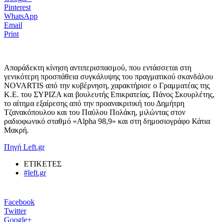
Pinterest
WhatsApp
Email
Print
Απαράδεκτη κίνηση αντιπερισπασμού, που εντάσσεται στη
γενικότερη προσπάθεια συγκάλυψης του πραγματικού σκανδάλου
NOVARTIS από την κυβέρνηση, χαρακτήρισε ο Γραμματέας της
Κ.Ε. του ΣΥΡΙΖΑ και βουλευτής Επικρατείας, Πάνος Σκουρλέτης,
το αίτημα εξαίρεσης από την προανακριτική του Δημήτρη
Τζανακόπουλου και του Παύλου Πολάκη, μιλώντας στον
ραδιοφωνικό σταθμό «Alpha 98,9» και στη δημοσιογράφο Κάτια
Μακρή.
Πηγή Left.gr
ΕΤΙΚΕΤΕΣ
#left.gr
Facebook
Twitter
Google+