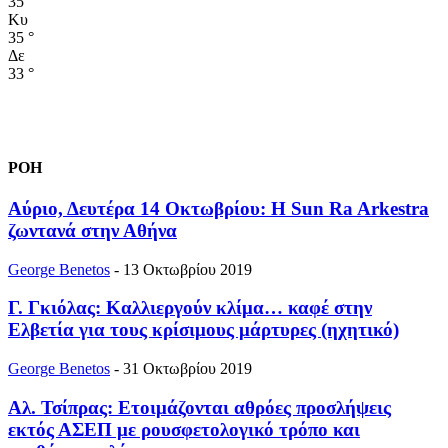
35
°
Κυ
35
°
Δε
33
°
ΡΟΗ
Αύριο, Δευτέρα 14 Οκτωβρίου: Η Sun Ra Arkestra
ζωντανά στην Αθήνα
George Benetos
-
13 Οκτωβρίου 2019
Γ. Γκιόλας: Καλλιεργούν κλίμα… καφέ στην
Ελβετία για τους κρίσιμους μάρτυρες (ηχητικό)
George Benetos
-
31 Οκτωβρίου 2019
Αλ. Τσίπρας: Ετοιμάζονται αθρόες προσλήψεις
εκτός ΑΣΕΠ με ρουσφετολογικό τρόπο και