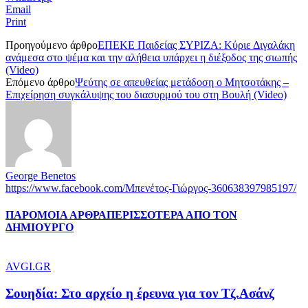
Email
Print
Προηγούμενο άρθρο
ΕΠΕΚΕ Παιδείας ΣΥΡΙΖΑ: Κύριε Διγαλάκη
ανάμεσα στο ψέμα και την αλήθεια υπάρχει η διέξοδος της σιωπής
(Video)
Επόμενο άρθρο
Ψεύτης σε απευθείας μετάδοση ο Μητσοτάκης –
Επιχείρηση συγκάλυψης του διασυρμού του στη Βουλή (Video)
George Benetos
https://www.facebook.com/Μπενέτος-Γιώργος-360638397985197/
ΠΑΡΟΜΟΙΑ ΑΡΘΡΑ
ΠΕΡΙΣΣΟΤΕΡΑ ΑΠΟ ΤΟΝ
ΔΗΜΙΟΥΡΓΟ
AVGI.GR
Σουηδία: Στο αρχείο η έρευνα για τον Τζ.Ασάνζ