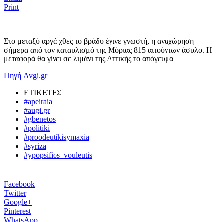
Print
Στο μεταξύ αργά χθες το βράδυ έγινε γνωστή, η αναχώρηση
σήμερα από τον καταυλισμό της Μόριας 815 αιτούντων άσυλο. Η
μεταφορά θα γίνει σε λιμάνι της Αττικής το απόγευμα
Πηγή Avgi.gr
ΕΤΙΚΕΤΕΣ
#apeiraia
#augi.gr
#gbenetos
#politiki
#proodeutikisymaxia
#syriza
#ypopsifios_vouleutis
Facebook
Twitter
Google+
Pinterest
WhatsApp