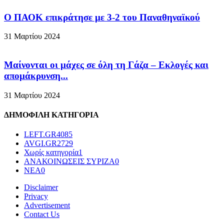
Ο ΠΑΟΚ επικράτησε με 3-2 του Παναθηναϊκού
31 Μαρτίου 2024
Μαίνονται οι μάχες σε όλη τη Γάζα – Eκλογές και
απομάκρυνση...
31 Μαρτίου 2024
ΔΗΜΟΦΙΛΗ ΚΑΤΗΓΟΡΙΑ
LEFT.GR
4085
AVGI.GR
2729
Χωρίς κατηγορία
1
ΑΝΑΚΟΙΝΩΣΕΙΣ ΣΥΡΙΖΑ
0
ΝΕΑ
0
Disclaimer
Privacy
Advertisement
Contact Us