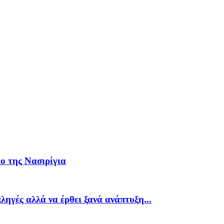
ιο της Νασιρίγια
ληγές αλλά να έρθει ξανά ανάπτυξη...