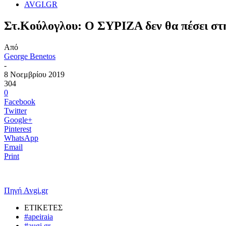
AVGI.GR
Στ.Κούλογλου: Ο ΣΥΡΙΖΑ δεν θα πέσει στη
Από
George Benetos
-
8 Νοεμβρίου 2019
304
0
Facebook
Twitter
Google+
Pinterest
WhatsApp
Email
Print
Πηγή Avgi.gr
ΕΤΙΚΕΤΕΣ
#apeiraia
#augi.gr