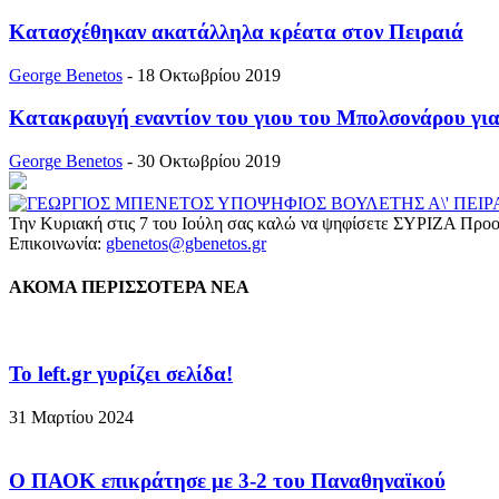
Κατασχέθηκαν ακατάλληλα κρέατα στον Πειραιά
George Benetos
-
18 Οκτωβρίου 2019
Κατακραυγή εναντίον του γιου του Μπολσονάρου για τ
George Benetos
-
30 Οκτωβρίου 2019
Την Κυριακή στις 7 του Ιούλη σας καλώ να ψηφίσετε ΣΥΡΙΖΑ Προο
Επικοινωνία:
gbenetos@gbenetos.gr
ΑΚΟΜΑ ΠΕΡΙΣΣΟΤΕΡΑ ΝΕΑ
To left.gr γυρίζει σελίδα!
31 Μαρτίου 2024
Ο ΠΑΟΚ επικράτησε με 3-2 του Παναθηναϊκού