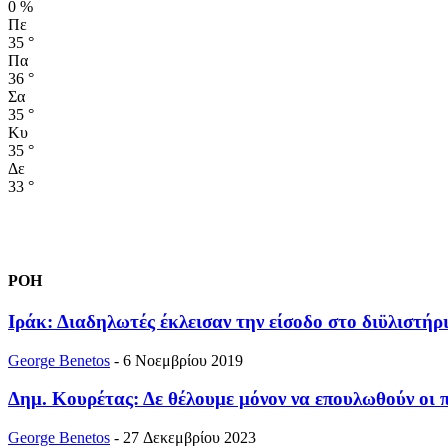
0 %
Πε
35
°
Πα
36
°
Σα
35
°
Κυ
35
°
Δε
33
°
ΡΟΗ
Ιράκ: Διαδηλωτές έκλεισαν την είσοδο στο διϋλιστήρ
George Benetos
-
6 Νοεμβρίου 2019
Δημ. Κουρέτας: Δε θέλουμε μόνον να επουλωθούν οι π
George Benetos
-
27 Δεκεμβρίου 2023