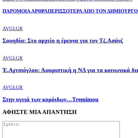
ΠΑΡΟΜΟΙΑ ΑΡΘΡΑ
ΠΕΡΙΣΣΟΤΕΡΑ ΑΠΟ ΤΟΝ ΔΗΜΙΟΥΡΓΟ
AVGI.GR
Σουηδία: Στο αρχείο η έρευνα για τον Τζ.Ασάνζ
AVGI.GR
Έ.Αχτσιόγλου: Αφοριστική η ΝΔ για τα κοινωνικά δ
AVGI.GR
Στην υγειά των κορόιδων…Tremimou
ΑΦΗΣΤΕ ΜΙΑ ΑΠΑΝΤΗΣΗ