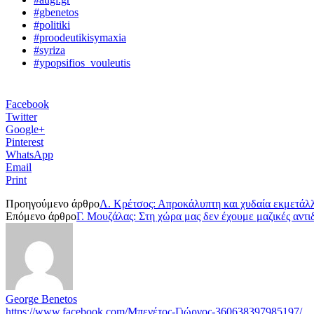
#gbenetos
#politiki
#proodeutikisymaxia
#syriza
#ypopsifios_vouleutis
Facebook
Twitter
Google+
Pinterest
WhatsApp
Email
Print
Προηγούμενο άρθρο
Λ. Κρέτσος: Απροκάλυπτη και χυδαία εκμετάλλ
Επόμενο άρθρο
Γ. Μουζάλας: Στη χώρα μας δεν έχουμε μαζικές αντ
George Benetos
https://www.facebook.com/Μπενέτος-Γιώργος-360638397985197/