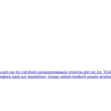
ευση για την επένδυση κινηματογραφικών στούντιο από τον Απ. Τζιτ
ιδράσεις κατά των προσφύγων, έχουμε μαζική προβολή μικρών αντιδ