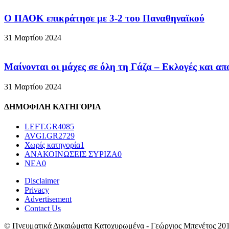
Ο ΠΑΟΚ επικράτησε με 3-2 του Παναθηναϊκού
31 Μαρτίου 2024
Μαίνονται οι μάχες σε όλη τη Γάζα – Eκλογές και απ
31 Μαρτίου 2024
ΔΗΜΟΦΙΛΗ ΚΑΤΗΓΟΡΙΑ
LEFT.GR
4085
AVGI.GR
2729
Χωρίς κατηγορία
1
ΑΝΑΚΟΙΝΩΣΕΙΣ ΣΥΡΙΖΑ
0
ΝΕΑ
0
Disclaimer
Privacy
Advertisement
Contact Us
© Πνευματικά Δικαιώματα Κατοχυρωμένα - Γεώργιος Μπενέτος 20