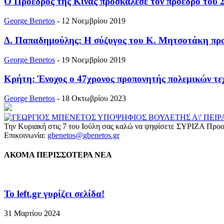
Ο Πρόεδρος της Κίνας προσκάλεσε τον πρόεδρο του Σ
George Benetos
-
12 Νοεμβρίου 2019
Δ. Παπαδημούλης: Η σύζυγος του Κ. Μητσοτάκη προβά
George Benetos
-
19 Νοεμβρίου 2019
Κρήτη: Ένοχος ο 47χρονος προπονητής πολεμικών τε
George Benetos
-
18 Οκτωβρίου 2023
Την Κυριακή στις 7 του Ιούλη σας καλώ να ψηφίσετε ΣΥΡΙΖΑ Προο
Επικοινωνία:
gbenetos@gbenetos.gr
ΑΚΟΜΑ ΠΕΡΙΣΣΟΤΕΡΑ ΝΕΑ
To left.gr γυρίζει σελίδα!
31 Μαρτίου 2024