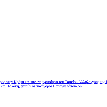
ες στην Κρήτη και την ενεργοποίηση του Ταμείου Αλληλεγγύης της
 και Πολάκη, ζητούν οι συνήγοροι Παπαγγελόπουλου