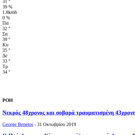
31
°
39 %
1.8kmh
0 %
Πα
32
°
Σα
39
°
Κυ
35
°
Δε
33
°
Τρ
34
°
ΡΟΗ
Νεκρός 48χρονος και σοβαρά τραυματισμένη 43χρον
George Benetos
-
31 Οκτωβρίου 2019