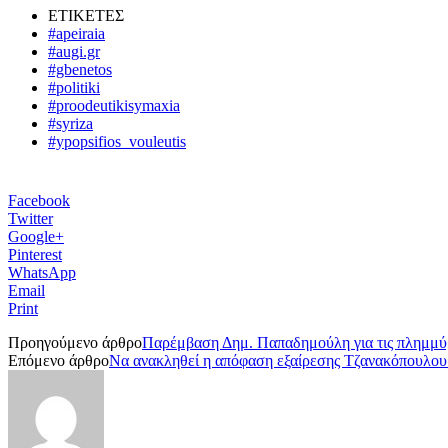
ΕΤΙΚΕΤΕΣ
#apeiraia
#augi.gr
#gbenetos
#politiki
#proodeutikisymaxia
#syriza
#ypopsifios_vouleutis
Facebook
Twitter
Google+
Pinterest
WhatsApp
Email
Print
Προηγούμενο άρθρο
Παρέμβαση Δημ. Παπαδημούλη για τις πλημμύρ
Επόμενο άρθρο
Να ανακληθεί η απόφαση εξαίρεσης Τζανακόπουλου