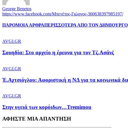
George Benetos
https://www.facebook.com/Μπενέτος-Γιώργος-360638397985197/
ΠΑΡΟΜΟΙΑ ΑΡΘΡΑ
ΠΕΡΙΣΣΟΤΕΡΑ ΑΠΟ ΤΟΝ ΔΗΜΙΟΥΡΓΟ
AVGI.GR
Σουηδία: Στο αρχείο η έρευνα για τον Τζ.Ασάνζ
AVGI.GR
Έ.Αχτσιόγλου: Αφοριστική η ΝΔ για τα κοινωνικά δ
AVGI.GR
Στην υγειά των κορόιδων…Tremimou
ΑΦΗΣΤΕ ΜΙΑ ΑΠΑΝΤΗΣΗ