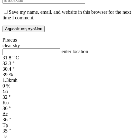
Save my name, email, and website in this browser for the next
time I comment.
Piraeus
clear sky
enter location
31.8
°
C
32.3
°
30.4
°
39 %
1.3kmh
0 %
Σα
32
°
Κυ
36
°
Δε
36
°
Τρ
35
°
Τε