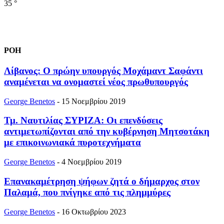
35
°
ΡΟΗ
Λίβανος: Ο πρώην υπουργός Μοχάμαντ Σαφάντι
αναμένεται να ονομαστεί νέος πρωθυπουργός
George Benetos
-
15 Νοεμβρίου 2019
Τμ. Ναυτιλίας ΣΥΡΙΖΑ: Οι επενδύσεις
αντιμετωπίζονται από την κυβέρνηση Μητσοτάκη
με επικοινωνιακά πυροτεχνήματα
George Benetos
-
4 Νοεμβρίου 2019
Επανακαμέτρηση ψήφων ζητά ο δήμαρχος στον
Παλαμά, που πνίγηκε από τις πλημμύρες
George Benetos
-
16 Οκτωβρίου 2023