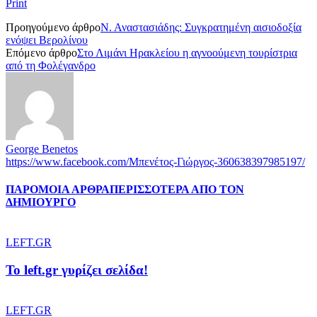
Print
Προηγούμενο άρθρο
Ν. Αναστασιάδης: Συγκρατημένη αισιοδοξία
ενόψει Βερολίνου
Επόμενο άρθρο
Στο Λιμάνι Ηρακλείου η αγνοούμενη τουρίστρια
από τη Φολέγανδρο
George Benetos
https://www.facebook.com/Μπενέτος-Γιώργος-360638397985197/
ΠΑΡΟΜΟΙΑ ΑΡΘΡΑ
ΠΕΡΙΣΣΟΤΕΡΑ ΑΠΟ ΤΟΝ
ΔΗΜΙΟΥΡΓΟ
LEFT.GR
To left.gr γυρίζει σελίδα!
LEFT.GR