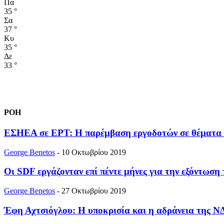
Πα
35
°
Σα
37
°
Κυ
35
°
Δε
33
°
ΡΟΗ
ΕΣΗΕΑ σε ΕΡΤ: Η παρέμβαση εργοδοτών σε θέματα πο
George Benetos
-
10 Οκτωβρίου 2019
Οι SDF εργάζονταν επί πέντε μήνες για την εξόντωση 
George Benetos
-
27 Οκτωβρίου 2019
Έφη Αχτσιόγλου: Η υποκρισία και η αδράνεια της ΝΔ