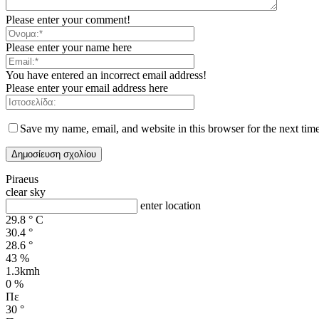
Please enter your comment!
Please enter your name here
You have entered an incorrect email address!
Please enter your email address here
Save my name, email, and website in this browser for the next tim
Piraeus
clear sky
enter location
29.8
°
C
30.4
°
28.6
°
43 %
1.3kmh
0 %
Πε
30
°