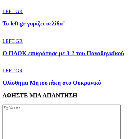
LEFT.GR
To left.gr γυρίζει σελίδα!
LEFT.GR
Ο ΠΑΟΚ επικράτησε με 3-2 του Παναθηναϊκού
LEFT.GR
Ολίσθημα Μητσοτάκη στο Ουκρανικό
ΑΦΗΣΤΕ ΜΙΑ ΑΠΑΝΤΗΣΗ