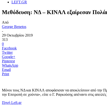
LEFT.GR
Mεθόδευση: ΝΔ – ΚΙΝΑΛ εξαίρεσαν Πολάκ
Από
George Benetos
-
29 Οκτωβρίου 2019
313
0
Facebook
Twitter
Google+
Pinterest
WhatsApp
Email
Print
Μόνοι τους ΝΔ και ΚΙΝΑΛ αποφάσισαν να αποκλείσουν από την Προ
την Επιτροπή σε χούντα», είπε ο Γ. Ραγκούσης απέναντι στις απει
Πηγή Left.gr