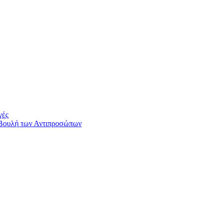
γές
 Βουλή των Αντιπροσώπων