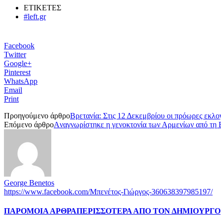
ΕΤΙΚΕΤΕΣ
#left.gr
Facebook
Twitter
Google+
Pinterest
WhatsApp
Email
Print
Προηγούμενο άρθρο
Βρετανία: Στις 12 Δεκεμβρίου οι πρόωρες εκλο
Επόμενο άρθρο
Aναγνωρίστηκε η γενοκτονία των Αρμενίων από τη
George Benetos
https://www.facebook.com/Μπενέτος-Γιώργος-360638397985197/
ΠΑΡΟΜΟΙΑ ΑΡΘΡΑ
ΠΕΡΙΣΣΟΤΕΡΑ ΑΠΟ ΤΟΝ ΔΗΜΙΟΥΡΓΟ