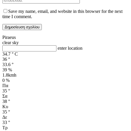
Save my name, email, and website in this browser for the next
time I comment.
Piraeus
clear sky
enter location
34.7
°
C
36
°
33.6
°
39 %
1.8kmh
0 %
Πα
35
°
Σα
38
°
Κυ
35
°
Δε
33
°
Τρ