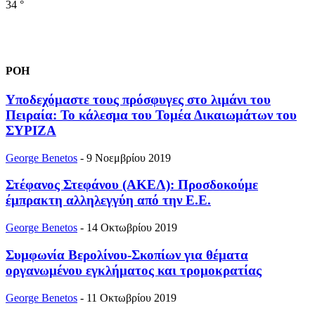
34
°
ΡΟΗ
Υποδεχόμαστε τους πρόσφυγες στο λιμάνι του
Πειραία: Το κάλεσμα του Τομέα Δικαιωμάτων του
ΣΥΡΙΖΑ
George Benetos
-
9 Νοεμβρίου 2019
Στέφανος Στεφάνου (ΑΚΕΛ): Προσδοκούμε
έμπρακτη αλληλεγγύη από την Ε.Ε.
George Benetos
-
14 Οκτωβρίου 2019
Συμφωνία Βερολίνου-Σκοπίων για θέματα
οργανωμένου εγκλήματος και τρομοκρατίας
George Benetos
-
11 Οκτωβρίου 2019