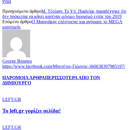
Print
Προηγούμενο άρθρο
Μ. Τζούφη: Το Υπ. Παιδείας παραδέχτηκε ότι
δεν πρόκειται να κάνει κανέναν μόνιμο διορισμό εντός του 2019
Επόμενο άρθρο
Ο Μαρινάκης επέστρεψε και αγόρασε το MEGA
μισοτιμής
George Benetos
https://www.facebook.com/Μπενέτος-Γιώργος-360638397985197/
ΠΑΡΟΜΟΙΑ ΑΡΘΡΑ
ΠΕΡΙΣΣΟΤΕΡΑ ΑΠΟ ΤΟΝ
ΔΗΜΙΟΥΡΓΟ
LEFT.GR
To left.gr γυρίζει σελίδα!
LEFT.GR