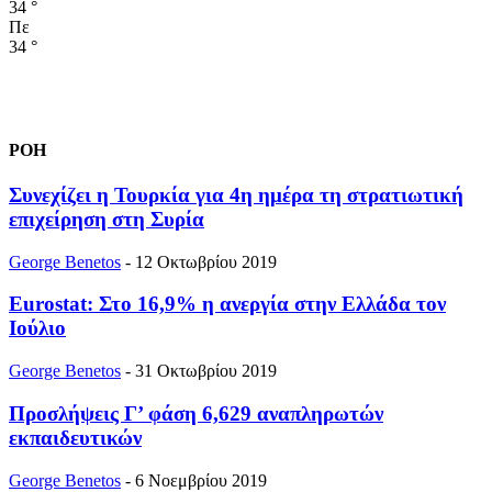
34
°
Πε
34
°
ΡΟΗ
Συνεχίζει η Τουρκία για 4η ημέρα τη στρατιωτική
επιχείρηση στη Συρία
George Benetos
-
12 Οκτωβρίου 2019
Eurostat: Στο 16,9% η ανεργία στην Ελλάδα τον
Ιούλιο
George Benetos
-
31 Οκτωβρίου 2019
Προσλήψεις Γ’ φάση 6,629 αναπληρωτών
εκπαιδευτικών
George Benetos
-
6 Νοεμβρίου 2019