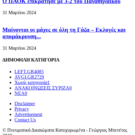
Ο ΠΑΟΚ επικράτησε με 3-2 του Παναθηναϊκού
31 Μαρτίου 2024
Μαίνονται οι μάχες σε όλη τη Γάζα – Eκλογές και
απομάκρυνση...
31 Μαρτίου 2024
ΔΗΜΟΦΙΛΗ ΚΑΤΗΓΟΡΙΑ
LEFT.GR
4085
AVGI.GR
2729
Χωρίς κατηγορία
1
ΑΝΑΚΟΙΝΩΣΕΙΣ ΣΥΡΙΖΑ
0
ΝΕΑ
0
Disclaimer
Privacy
Advertisement
Contact Us
© Πνευματικά Δικαιώματα Κατοχυρωμένα - Γεώργιος Μπενέτος