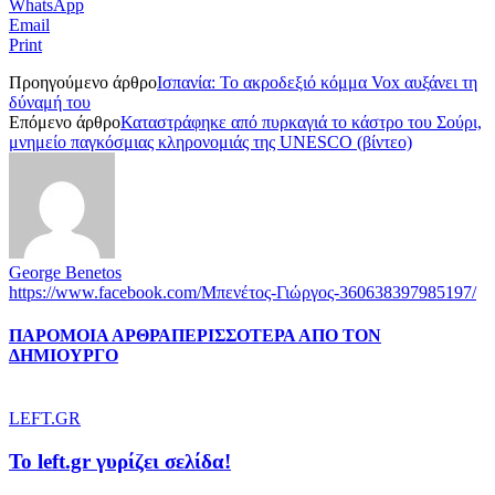
WhatsApp
Email
Print
Προηγούμενο άρθρο
Ισπανία: Το ακροδεξιό κόμμα Vox αυξάνει τη
δύναμή του
Επόμενο άρθρο
Καταστράφηκε από πυρκαγιά το κάστρο του Σούρι,
μνημείο παγκόσμιας κληρονομιάς της UNESCO (βίντεο)
George Benetos
https://www.facebook.com/Μπενέτος-Γιώργος-360638397985197/
ΠΑΡΟΜΟΙΑ ΑΡΘΡΑ
ΠΕΡΙΣΣΟΤΕΡΑ ΑΠΟ ΤΟΝ
ΔΗΜΙΟΥΡΓΟ
LEFT.GR
To left.gr γυρίζει σελίδα!