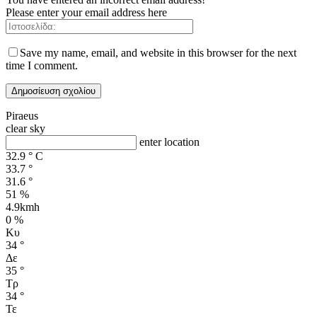
Please enter your email address here
Save my name, email, and website in this browser for the next
time I comment.
Piraeus
clear sky
enter location
32.9
°
C
33.7
°
31.6
°
51 %
4.9kmh
0 %
Κυ
34
°
Δε
35
°
Τρ
34
°
Τε