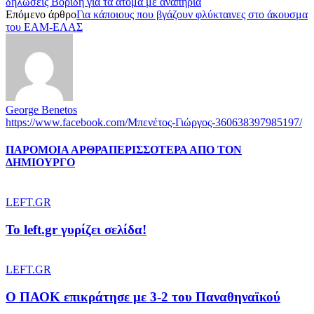
δηλώσεις Βορίδη για τα άτομα με αναπηρία
Επόμενο άρθρο
Για κάποιους που βγάζουν φλύκταινες στο άκουσμα
του ΕΑΜ-ΕΛΑΣ
George Benetos
https://www.facebook.com/Μπενέτος-Γιώργος-360638397985197/
ΠΑΡΟΜΟΙΑ ΑΡΘΡΑ
ΠΕΡΙΣΣΟΤΕΡΑ ΑΠΟ ΤΟΝ
ΔΗΜΙΟΥΡΓΟ
LEFT.GR
To left.gr γυρίζει σελίδα!
LEFT.GR
Ο ΠΑΟΚ επικράτησε με 3-2 του Παναθηναϊκού