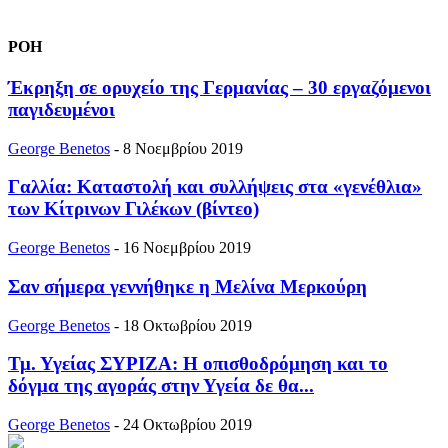
ΡΟΗ
Έκρηξη σε ορυχείο της Γερμανίας – 30 εργαζόμενοι
παγιδευμένοι
George Benetos
-
8 Νοεμβρίου 2019
Γαλλία: Kαταστολή και συλλήψεις στα «γενέθλια»
των Κίτρινων Γιλέκων (βίντεο)
George Benetos
-
16 Νοεμβρίου 2019
Σαν σήμερα γεννήθηκε η Μελίνα Μερκούρη
George Benetos
-
18 Οκτωβρίου 2019
Τμ. Υγείας ΣΥΡΙΖΑ: Η οπισθοδρόμηση και το
δόγμα της αγοράς στην Υγεία δε θα...
George Benetos
-
24 Οκτωβρίου 2019