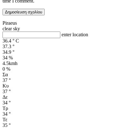
time I comment.
Piraeus
clear sky
enter location
36.4
°
C
37.3
°
34.9
°
34 %
4.5kmh
0 %
Σα
37
°
Κυ
37
°
Δε
34
°
Τρ
34
°
Τε
35
°