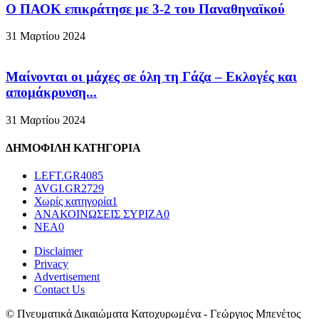
Ο ΠΑΟΚ επικράτησε με 3-2 του Παναθηναϊκού
31 Μαρτίου 2024
Μαίνονται οι μάχες σε όλη τη Γάζα – Eκλογές και
απομάκρυνση...
31 Μαρτίου 2024
ΔΗΜΟΦΙΛΗ ΚΑΤΗΓΟΡΙΑ
LEFT.GR
4085
AVGI.GR
2729
Χωρίς κατηγορία
1
ΑΝΑΚΟΙΝΩΣΕΙΣ ΣΥΡΙΖΑ
0
ΝΕΑ
0
Disclaimer
Privacy
Advertisement
Contact Us
© Πνευματικά Δικαιώματα Κατοχυρωμένα - Γεώργιος Μπενέτος