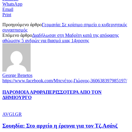
WhatsApp
Email
Print
Προηγούμενο άρθρο
Γερμανία: Σε κρίσιμο σημείο ο κυβερνητικός
συνασπισμός
Επόμενο άρθρο
Διαδήλωσαν στη Μαδρίτη κατά της απόφασης
αθώωσης 5 ανδρών για βιασμό μιας 14χρονης
George Benetos
https://www.facebook.com/Μπενέτος-Γιώργος-360638397985197/
ΠΑΡΟΜΟΙΑ ΑΡΘΡΑ
ΠΕΡΙΣΣΟΤΕΡΑ ΑΠΟ ΤΟΝ
ΔΗΜΙΟΥΡΓΟ
AVGI.GR
Σουηδία: Στο αρχείο η έρευνα για τον Τζ.Ασάνζ