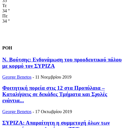
35
°
Τε
34
°
Πε
34
°
ΡΟΗ
Ν. Βούτσης: Ενδυνάμωση του προοδευτικού πόλου
με κορμό τον ΣΥΡΙΖΑ
George Benetos
-
11 Νοεμβρίου 2019
Φοιτητική πορεία στις 12 στα Προπύλαια –
Καταλήψεις σε δεκάδες Τμήματα και Σχολές
ενάντια...
George Benetos
-
17 Οκτωβρίου 2019
ΣΥΡΙΖΑ: Απαραίτητη η συμμετοχή όλων των