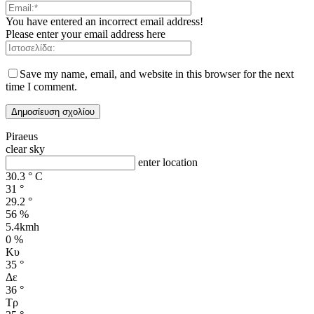
You have entered an incorrect email address!
Please enter your email address here
Save my name, email, and website in this browser for the next
time I comment.
Piraeus
clear sky
enter location
30.3
°
C
31
°
29.2
°
56 %
5.4kmh
0 %
Κυ
35
°
Δε
36
°
Τρ