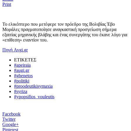
Print
Το ελικόπτερο που μετέφερε τον πρόεδρο της Βολιβίας Έβο
Μοράλες πραγματοποίησε αναγκαστική προσγείωση σήμερα
εξαιτίας μηχανικής βλάβης και ένας συνεργάτης του έκανε λόγο για
«επίθεση» εναντίον του.
Πηγή Avgi.gr
ΕΤΙΚΕΤΕΣ
#apeiraia
#augi.gr
#gbenetos
#politiki
#proodeutikisymaxia
#syriza
#ypopsifios_vouleutis
Facebook
Twitter
Google+
Pinterest