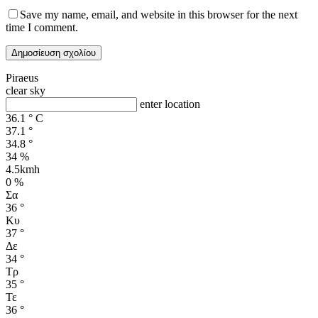
Save my name, email, and website in this browser for the next
time I comment.
Piraeus
clear sky
enter location
36.1
°
C
37.1
°
34.8
°
34 %
4.5kmh
0 %
Σα
36
°
Κυ
37
°
Δε
34
°
Τρ
35
°
Τε
36
°