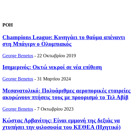
ΡΟΗ
Champions League: Κυνηγάει το θαύμα απέναντι
στη Μπάγερν ο Ολυμπιακός
George Benetos
-
22 Οκτωβρίου 2019
Ισημερινός: Οκτώ νεκροί σε νέα επίθεση
George Benetos
-
31 Μαρτίου 2024
Μεσανατολικό: Πολυάριθμες αεροπορικές εταιρείες
ακυρώνουν πτήσεις τους με προορισμό το Τελ Αβίβ
George Benetos
-
7 Οκτωβρίου 2023
Κώστας Αρβανίτης: Είναι εμμονή της δεξιάς να
χτυπήσει την φιλοσοφία του ΚΕΘΕΑ (Ηχητικό)