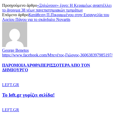
Προηγούμενο άρθρο
«Ξηλώνουν» έργο: Η Κεραμέως αναστέλλει
το άνοιγμα 38 νέων πανεπιστημιακών τμημάτων
Επόμενο άρθρο
Κατάθεση Π.Πικραμμένου στην Εισαγγελία του
Αρείου Πάγου για το σκάνδαλο Novartis
George Benetos
https://www.facebook.com/Μπενέτος-Γιώργος-360638397985197/
ΠΑΡΟΜΟΙΑ ΑΡΘΡΑ
ΠΕΡΙΣΣΟΤΕΡΑ ΑΠΟ ΤΟΝ
ΔΗΜΙΟΥΡΓΟ
LEFT.GR
To left.gr γυρίζει σελίδα!
LEFT.GR