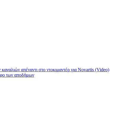
καναλιών απέναντι στο ντοκιμαντέρ για Novartis (Video)
ψήφο των αποδήμων