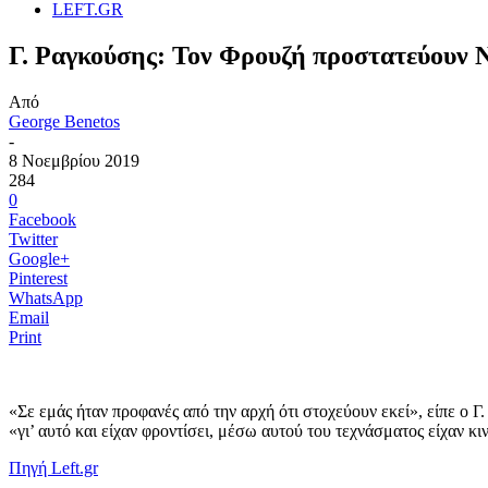
LEFT.GR
Γ. Ραγκούσης: Τον Φρουζή προστατεύουν Ν
Από
George Benetos
-
8 Νοεμβρίου 2019
284
0
Facebook
Twitter
Google+
Pinterest
WhatsApp
Email
Print
«Σε εμάς ήταν προφανές από την αρχή ότι στοχεύουν εκεί», είπε ο Γ
«γι’ αυτό και είχαν φροντίσει, μέσω αυτού του τεχνάσματος είχαν κ
Πηγή Left.gr