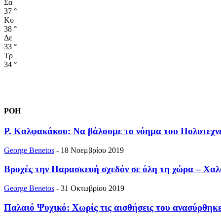
Σα
37
°
Κυ
38
°
Δε
33
°
Τρ
34
°
ΡΟΗ
Ρ. Καλφακάκου: Να βάλουμε το νόημα του Πολυτεχνε
George Benetos
-
18 Νοεμβρίου 2019
Βροχές την Παρασκευή σχεδόν σε όλη τη χώρα – Χα
George Benetos
-
31 Οκτωβρίου 2019
Παλαιό Ψυχικό: Χωρίς τις αισθήσεις του ανασύρθηκε