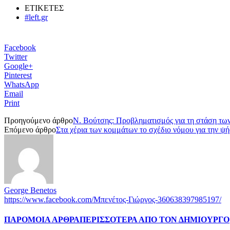
ΕΤΙΚΕΤΕΣ
#left.gr
Facebook
Twitter
Google+
Pinterest
WhatsApp
Email
Print
Προηγούμενο άρθρο
Ν. Βούτσης: Προβληματισμός για τη στάση των 
Επόμενο άρθρο
Στα χέρια των κομμάτων το σχέδιο νόμου για την 
George Benetos
https://www.facebook.com/Μπενέτος-Γιώργος-360638397985197/
ΠΑΡΟΜΟΙΑ ΑΡΘΡΑ
ΠΕΡΙΣΣΟΤΕΡΑ ΑΠΟ ΤΟΝ ΔΗΜΙΟΥΡΓΟ