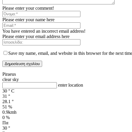
Please enter your comment!
Please enter your name here
You have entered an incorrect email address!
Please enter your email address here
Save my name, email, and website in this browser for the next tim
Piraeus
clear sky
enter location
30
°
C
31
°
28.1
°
51 %
0.9kmh
0 %
Πα
30
°