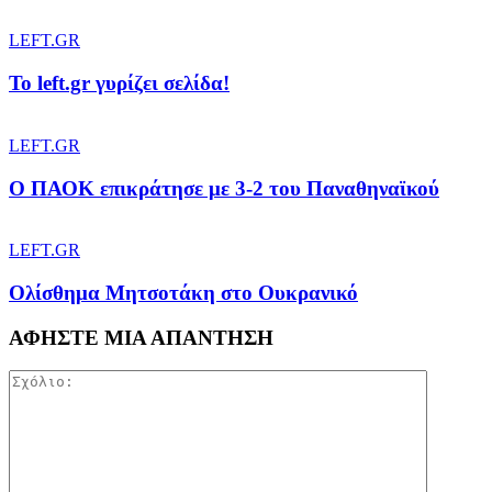
LEFT.GR
To left.gr γυρίζει σελίδα!
LEFT.GR
Ο ΠΑΟΚ επικράτησε με 3-2 του Παναθηναϊκού
LEFT.GR
Ολίσθημα Μητσοτάκη στο Ουκρανικό
ΑΦΗΣΤΕ ΜΙΑ ΑΠΑΝΤΗΣΗ