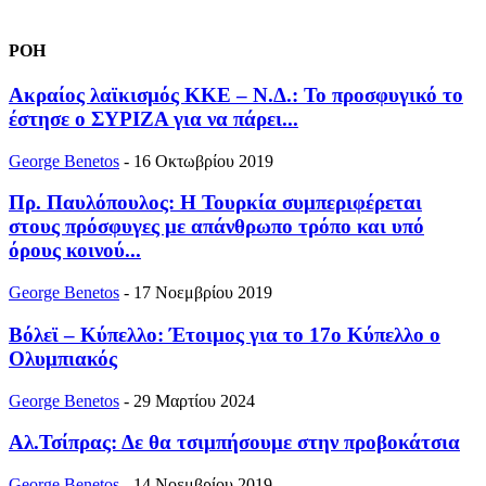
ΡΟΗ
Ακραίος λαϊκισμός ΚΚΕ – Ν.Δ.: Το προσφυγικό το
έστησε ο ΣΥΡΙΖΑ για να πάρει...
George Benetos
-
16 Οκτωβρίου 2019
Πρ. Παυλόπουλος: Η Τουρκία συμπεριφέρεται
στους πρόσφυγες με απάνθρωπο τρόπο και υπό
όρους κοινού...
George Benetos
-
17 Νοεμβρίου 2019
Βόλεϊ – Κύπελλο: Έτοιμος για το 17ο Κύπελλο ο
Ολυμπιακός
George Benetos
-
29 Μαρτίου 2024
Αλ.Τσίπρας: Δε θα τσιμπήσουμε στην προβοκάτσια
George Benetos
-
14 Νοεμβρίου 2019