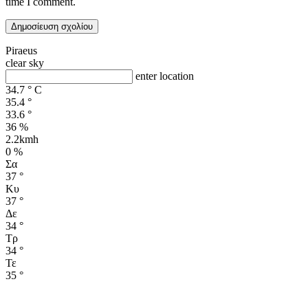
time I comment.
Piraeus
clear sky
enter location
34.7
°
C
35.4
°
33.6
°
36 %
2.2kmh
0 %
Σα
37
°
Κυ
37
°
Δε
34
°
Τρ
34
°
Τε
35
°