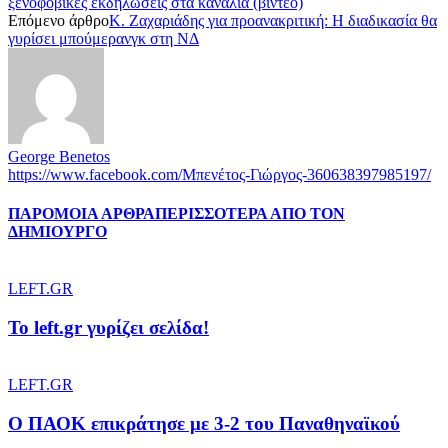
ξενοφοβικές εκδηλώσεις στα κανάλια (βίντεο)
Επόμενο άρθρο
Κ. Ζαχαριάδης για προανακριτική: Η διαδικασία θα
γυρίσει μπούμερανγκ στη ΝΔ
George Benetos
https://www.facebook.com/Μπενέτος-Γιώργος-360638397985197/
ΠΑΡΟΜΟΙΑ ΑΡΘΡΑ
ΠΕΡΙΣΣΟΤΕΡΑ ΑΠΟ ΤΟΝ
ΔΗΜΙΟΥΡΓΟ
LEFT.GR
To left.gr γυρίζει σελίδα!
LEFT.GR
Ο ΠΑΟΚ επικράτησε με 3-2 του Παναθηναϊκού