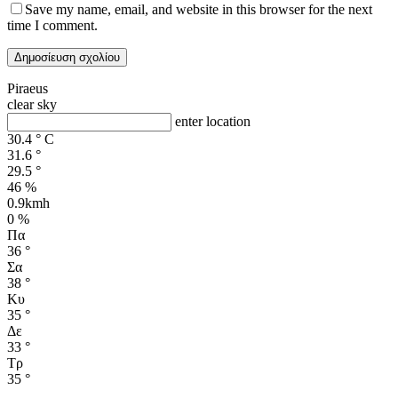
Save my name, email, and website in this browser for the next
time I comment.
Piraeus
clear sky
enter location
30.4
°
C
31.6
°
29.5
°
46 %
0.9kmh
0 %
Πα
36
°
Σα
38
°
Κυ
35
°
Δε
33
°
Τρ
35
°