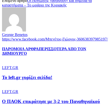
Επόμενο άρθρο
Οι εκπτώσεις «ανοίγουν» και σήμερα τα
καταστήματα – Το ωράριο της Κυριακής
George Benetos
https://www.facebook.com/Μπενέτος-Γιώργος-360638397985197/
ΠΑΡΟΜΟΙΑ ΑΡΘΡΑ
ΠΕΡΙΣΣΟΤΕΡΑ ΑΠΟ ΤΟΝ
ΔΗΜΙΟΥΡΓΟ
LEFT.GR
To left.gr γυρίζει σελίδα!
LEFT.GR
Ο ΠΑΟΚ επικράτησε με 3-2 του Παναθηναϊκού