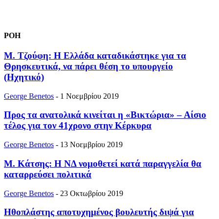
ΡΟΗ
Μ. Τζούφη: Η Ελλάδα καταδικάστηκε για τα
Θρησκευτικά, να πάρει θέση το υπουργείο
(Ηχητικό)
George Benetos
-
1 Νοεμβρίου 2019
Προς τα ανατολικά κινείται η «Βικτώρια» – Αίσιο
τέλος για τον 41χρονο στην Κέρκυρα
George Benetos
-
13 Νοεμβρίου 2019
Μ. Κάτσης: Η ΝΔ νομοθετεί κατά παραγγελία θα
καταρρεύσει πολιτικά
George Benetos
-
23 Οκτωβρίου 2019
Ηθοπλάστης αποτυχημένος βουλευτής διψά για