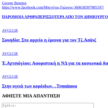
George Benetos
https://www.facebook.com/Μπενέτος-Γιώργος-360638397985197/
ΠΑΡΟΜΟΙΑ ΑΡΘΡΑ
ΠΕΡΙΣΣΟΤΕΡΑ ΑΠΟ ΤΟΝ ΔΗΜΙΟΥΡΓΟ
AVGI.GR
Σουηδία: Στο αρχείο η έρευνα για τον Τζ.Ασάνζ
AVGI.GR
Έ.Αχτσιόγλου: Αφοριστική η ΝΔ για τα κοινωνικά δ
AVGI.GR
Στην υγειά των κορόιδων…Tremimou
ΑΦΗΣΤΕ ΜΙΑ ΑΠΑΝΤΗΣΗ