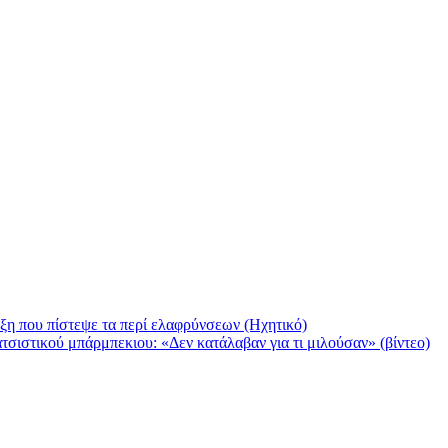
άξη που πίστεψε τα περί ελαφρύνσεων (Ηχητικό)
ιστικού μπάρμπεκιου: «Δεν κατάλαβαν για τι μιλούσαν» (βίντεο)