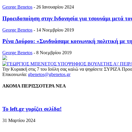
George Benetos
-
26 Ιανουαρίου 2024
Προειδοποίηση στην Ινδονησία για τσουνάμι μετά το
George Benetos
-
14 Νοεμβρίου 2019
Ρένα Δούρου: «Συνδυάσαμε κοινωνική πολιτική με τ
George Benetos
-
8 Νοεμβρίου 2019
Την Κυριακή στις 7 του Ιούλη σας καλώ να ψηφίσετε ΣΥΡΙΖΑ Προο
Επικοινωνία:
gbenetos@gbenetos.gr
ΑΚΟΜΑ ΠΕΡΙΣΣΟΤΕΡΑ ΝΕΑ
To left.gr γυρίζει σελίδα!
31 Μαρτίου 2024