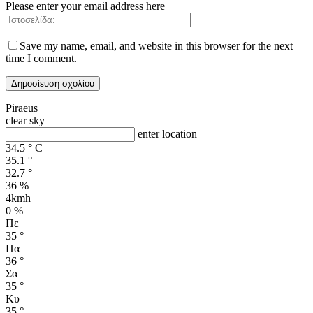
Please enter your email address here
Save my name, email, and website in this browser for the next
time I comment.
Piraeus
clear sky
enter location
34.5
°
C
35.1
°
32.7
°
36 %
4kmh
0 %
Πε
35
°
Πα
36
°
Σα
35
°
Κυ
35
°