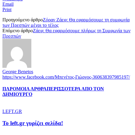
Email
Print
Προηγούμενο άρθρο
Ζόραν Ζάεφ: Θα εφαρμόσουμε τη συμφωνία
των Πρεσπών μέχρι το τέλος
Επόμενο άρθρο
Ζάεφ: Θα εφαρμόσουμε πλήρως τη Συμφωνία των
Πρεσπών
George Benetos
https://www.facebook.com/Μπενέτος-Γιώργος-360638397985197/
ΠΑΡΟΜΟΙΑ ΑΡΘΡΑ
ΠΕΡΙΣΣΟΤΕΡΑ ΑΠΟ ΤΟΝ
ΔΗΜΙΟΥΡΓΟ
LEFT.GR
To left.gr γυρίζει σελίδα!