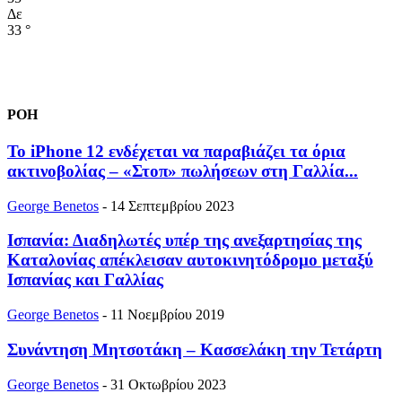
Δε
33
°
ΡΟΗ
Το iPhone 12 ενδέχεται να παραβιάζει τα όρια
ακτινοβολίας – «Στοπ» πωλήσεων στη Γαλλία...
George Benetos
-
14 Σεπτεμβρίου 2023
Ισπανία: Διαδηλωτές υπέρ της ανεξαρτησίας της
Καταλονίας απέκλεισαν αυτοκινητόδρομο μεταξύ
Ισπανίας και Γαλλίας
George Benetos
-
11 Νοεμβρίου 2019
Συνάντηση Μητσοτάκη – Κασσελάκη την Τετάρτη
George Benetos
-
31 Οκτωβρίου 2023