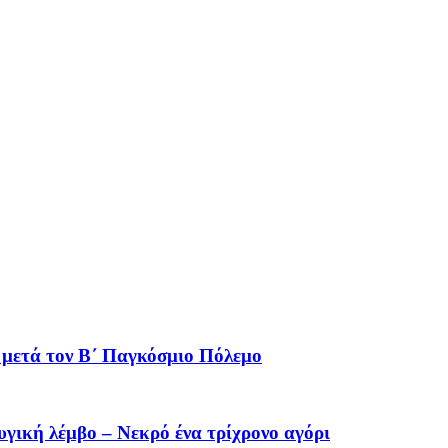
ς μετά τον Β΄ Παγκόσμιο Πόλεμο
γική λέμβο – Νεκρό ένα τρίχρονο αγόρι