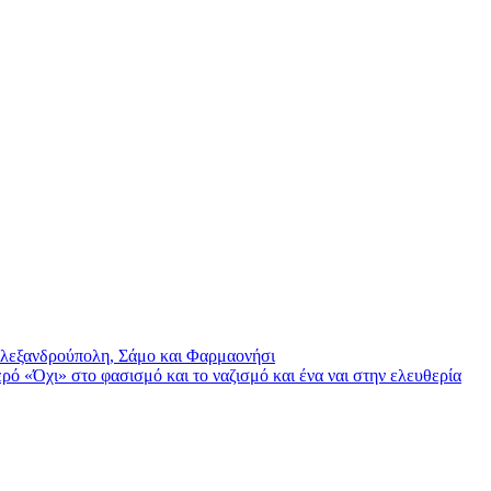
λεξανδρούπολη, Σάμο και Φαρμαονήσι
ερό «Όχι» στο φασισμό και το ναζισμό και ένα ναι στην ελευθερία