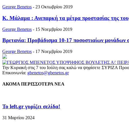
George Benetos
-
23 Οκτωβρίου 2019
Κ. Μάλαμα : Ανεπαρκή τα μέτρα προστασίας της τουρ
George Benetos
-
15 Νοεμβρίου 2019
Βρετανία: Προβάδισμα 10-17 ποσοστιαίων μονάδων σ
George Benetos
-
17 Νοεμβρίου 2019
Την Κυριακή στις 7 του Ιούλη σας καλώ να ψηφίσετε ΣΥΡΙΖΑ Προο
Επικοινωνία:
gbenetos@gbenetos.gr
ΑΚΟΜΑ ΠΕΡΙΣΣΟΤΕΡΑ ΝΕΑ
To left.gr γυρίζει σελίδα!
31 Μαρτίου 2024