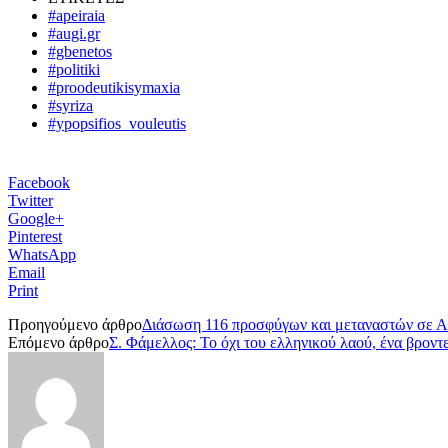
#apeiraia
#augi.gr
#gbenetos
#politiki
#proodeutikisymaxia
#syriza
#ypopsifios_vouleutis
Facebook
Twitter
Google+
Pinterest
WhatsApp
Email
Print
Προηγούμενο άρθρο
Διάσωση 116 προσφύγων και μεταναστών σε Α
Επόμενο άρθρο
Σ. Φάμελλος: Το όχι του ελληνικού λαού, ένα βροντ