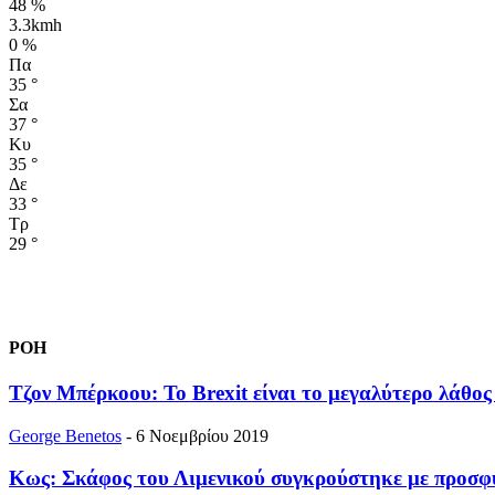
48 %
3.3kmh
0 %
Πα
35
°
Σα
37
°
Κυ
35
°
Δε
33
°
Τρ
29
°
ΡΟΗ
Τζον Μπέρκοου: Το Brexit είναι το μεγαλύτερο λάθο
George Benetos
-
6 Νοεμβρίου 2019
Κως: Σκάφος του Λιμενικού συγκρούστηκε με προσφυ