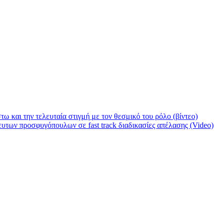
ω και την τελευταία στιγμή με τον θεσμικό του ρόλο (βίντεο)
υτων προσφυγόπουλων σε fast track διαδικασίες απέλασης (Video)