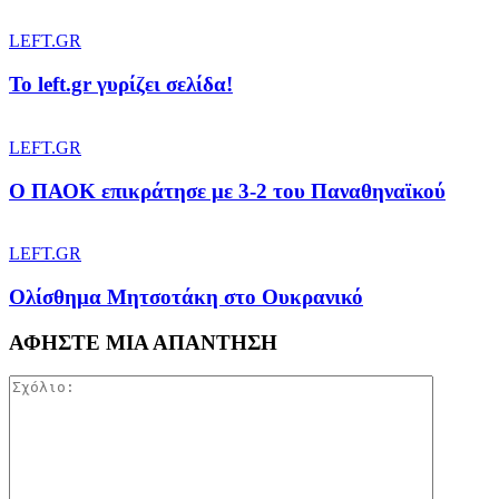
LEFT.GR
To left.gr γυρίζει σελίδα!
LEFT.GR
Ο ΠΑΟΚ επικράτησε με 3-2 του Παναθηναϊκού
LEFT.GR
Ολίσθημα Μητσοτάκη στο Ουκρανικό
ΑΦΗΣΤΕ ΜΙΑ ΑΠΑΝΤΗΣΗ