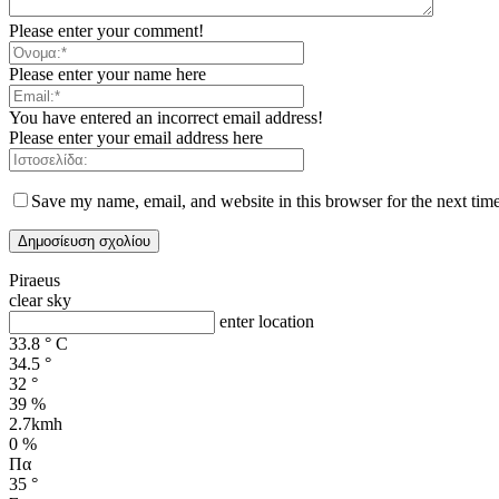
Please enter your comment!
Please enter your name here
You have entered an incorrect email address!
Please enter your email address here
Save my name, email, and website in this browser for the next tim
Piraeus
clear sky
enter location
33.8
°
C
34.5
°
32
°
39 %
2.7kmh
0 %
Πα
35
°