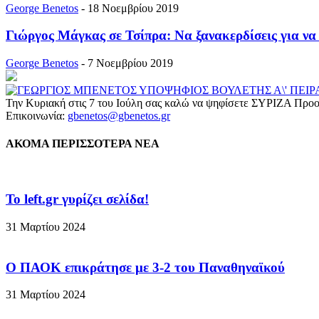
George Benetos
-
18 Νοεμβρίου 2019
Γιώργος Μάγκας σε Τσίπρα: Να ξανακερδίσεις για να
George Benetos
-
7 Νοεμβρίου 2019
Την Κυριακή στις 7 του Ιούλη σας καλώ να ψηφίσετε ΣΥΡΙΖΑ Προο
Επικοινωνία:
gbenetos@gbenetos.gr
ΑΚΟΜΑ ΠΕΡΙΣΣΟΤΕΡΑ ΝΕΑ
To left.gr γυρίζει σελίδα!
31 Μαρτίου 2024
Ο ΠΑΟΚ επικράτησε με 3-2 του Παναθηναϊκού
31 Μαρτίου 2024