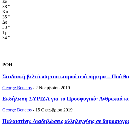
Σα
38
°
Κυ
35
°
Δε
33
°
Τρ
34
°
ΡΟΗ
Σταδιακή βελτίωση του καιρού από σήμερα – Πού θα
George Benetos
-
2 Νοεμβρίου 2019
Εκδήλωση ΣΥΡΙΖΑ για το Προσφυγικό: Ανθρωπιά και
George Benetos
-
15 Οκτωβρίου 2019
Παλαιστίνη: Διαδηλώσεις αλληλεγγύης σε δημοσιογ