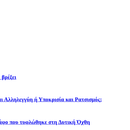
 βρέξει
 Αλληλεγγύη ή Υποκρισία και Ρατσισμός;
ράφο που τυφλώθηκε στη Δυτική Όχθη