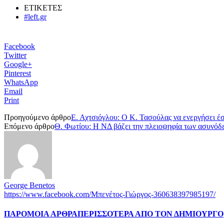
ΕΤΙΚΕΤΕΣ
#left.gr
Facebook
Twitter
Google+
Pinterest
WhatsApp
Email
Print
Προηγούμενο άρθρο
Ε. Αχτσιόγλου: Ο Κ. Τασούλας να ενεργήσει έστ
Επόμενο άρθρο
Θ. Φωτίου: Η ΝΔ βάζει την πλειοψηφία των ασυνόδε
George Benetos
https://www.facebook.com/Μπενέτος-Γιώργος-360638397985197/
ΠΑΡΟΜΟΙΑ ΑΡΘΡΑ
ΠΕΡΙΣΣΟΤΕΡΑ ΑΠΟ ΤΟΝ ΔΗΜΙΟΥΡΓΟ