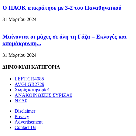
Ο ΠΑΟΚ επικράτησε με 3-2 του Παναθηναϊκού
31 Μαρτίου 2024
Μαίνονται οι μάχες σε όλη τη Γάζα – Eκλογές και
απομάκρυνση...
31 Μαρτίου 2024
ΔΗΜΟΦΙΛΗ ΚΑΤΗΓΟΡΙΑ
LEFT.GR
4085
AVGI.GR
2729
Χωρίς κατηγορία
1
ΑΝΑΚΟΙΝΩΣΕΙΣ ΣΥΡΙΖΑ
0
ΝΕΑ
0
Disclaimer
Privacy
Advertisement
Contact Us