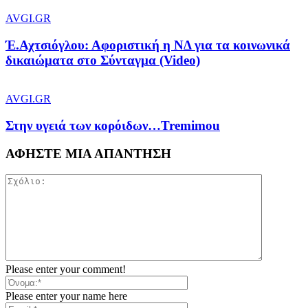
AVGI.GR
Έ.Αχτσιόγλου: Αφοριστική η ΝΔ για τα κοινωνικά
δικαιώματα στο Σύνταγμα (Video)
AVGI.GR
Στην υγειά των κορόιδων…Tremimou
ΑΦΗΣΤΕ ΜΙΑ ΑΠΑΝΤΗΣΗ
Please enter your comment!
Please enter your name here