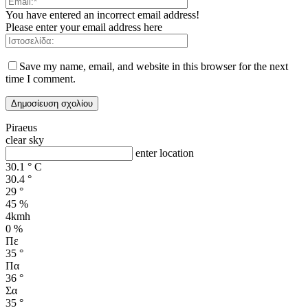
You have entered an incorrect email address!
Please enter your email address here
Save my name, email, and website in this browser for the next
time I comment.
Piraeus
clear sky
enter location
30.1
°
C
30.4
°
29
°
45 %
4kmh
0 %
Πε
35
°
Πα
36
°
Σα
35
°