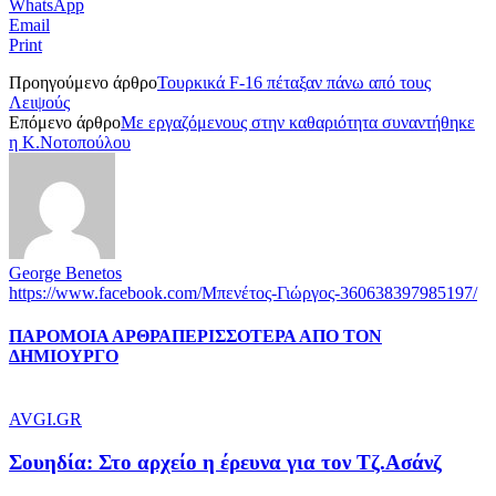
WhatsApp
Email
Print
Προηγούμενο άρθρο
Τουρκικά F-16 πέταξαν πάνω από τους
Λειψούς
Επόμενο άρθρο
Με εργαζόμενους στην καθαριότητα συναντήθηκε
η Κ.Νοτοπούλου
George Benetos
https://www.facebook.com/Μπενέτος-Γιώργος-360638397985197/
ΠΑΡΟΜΟΙΑ ΑΡΘΡΑ
ΠΕΡΙΣΣΟΤΕΡΑ ΑΠΟ ΤΟΝ
ΔΗΜΙΟΥΡΓΟ
AVGI.GR
Σουηδία: Στο αρχείο η έρευνα για τον Τζ.Ασάνζ