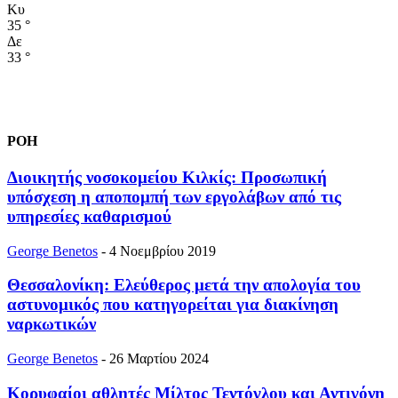
Κυ
35
°
Δε
33
°
ΡΟΗ
Διοικητής νοσοκομείου Κιλκίς: Προσωπική
υπόσχεση η αποπομπή των εργολάβων από τις
υπηρεσίες καθαρισμού
George Benetos
-
4 Νοεμβρίου 2019
Θεσσαλονίκη: Ελεύθερος μετά την απολογία του
αστυνομικός που κατηγορείται για διακίνηση
ναρκωτικών
George Benetos
-
26 Μαρτίου 2024
Κορυφαίοι αθλητές Μίλτος Τεντόγλου και Αντιγόνη