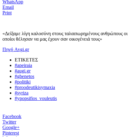
WhatsApp
Email
Print
«Δείξαμε λίγη καλοσύνη στους ταλαιπωρημένους ανθρώπους οι
οποίοι θέλησαν να μας έχουν σαν οικογένειά τους»
Πηγή Avgi.gr
ΕΤΙΚΕΤΕΣ
#apeiraia
#augi.gr
#gbenetos
#politiki
#proodeutikisymaxia
#syriza
#ypopsifios_vouleutis
Facebook
Twitter
Google+
Pinterest