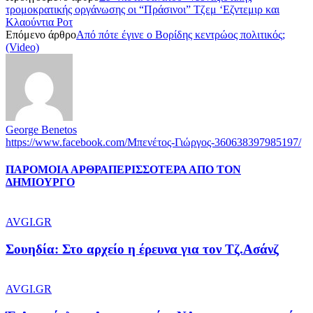
τρομοκρατικής οργάνωσης οι “Πράσινοι” Τζεμ ‘Εζντεμιρ και
Κλαούντια Ροτ
Επόμενο άρθρο
Από πότε έγινε ο Βορίδης κεντρώος πολιτικός;
(Video)
George Benetos
https://www.facebook.com/Μπενέτος-Γιώργος-360638397985197/
ΠΑΡΟΜΟΙΑ ΑΡΘΡΑ
ΠΕΡΙΣΣΟΤΕΡΑ ΑΠΟ ΤΟΝ
ΔΗΜΙΟΥΡΓΟ
AVGI.GR
Σουηδία: Στο αρχείο η έρευνα για τον Τζ.Ασάνζ
AVGI.GR