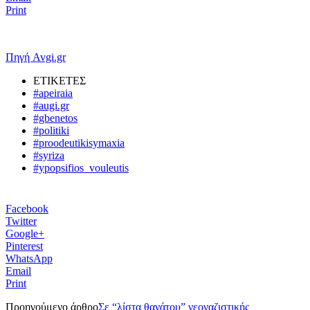
Print
Πηγή Avgi.gr
ΕΤΙΚΕΤΕΣ
#apeiraia
#augi.gr
#gbenetos
#politiki
#proodeutikisymaxia
#syriza
#ypopsifios_vouleutis
Facebook
Twitter
Google+
Pinterest
WhatsApp
Email
Print
Προηγούμενο άρθρο
Σε “λίστα θανάτου” νεοναζιστικής