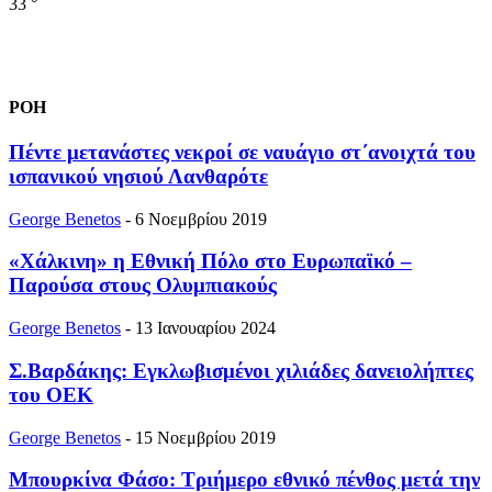
33
°
ΡΟΗ
Πέντε μετανάστες νεκροί σε ναυάγιο στ΄ανοιχτά του
ισπανικού νησιού Λανθαρότε
George Benetos
-
6 Νοεμβρίου 2019
«Χάλκινη» η Εθνική Πόλο στο Ευρωπαϊκό –
Παρούσα στους Ολυμπιακούς
George Benetos
-
13 Ιανουαρίου 2024
Σ.Βαρδάκης: Εγκλωβισμένοι χιλιάδες δανειολήπτες
του ΟΕΚ
George Benetos
-
15 Νοεμβρίου 2019
Μπουρκίνα Φάσο: Τριήμερο εθνικό πένθος μετά την