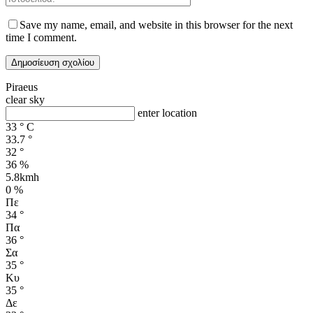
Save my name, email, and website in this browser for the next
time I comment.
Piraeus
clear sky
enter location
33
°
C
33.7
°
32
°
36 %
5.8kmh
0 %
Πε
34
°
Πα
36
°
Σα
35
°
Κυ
35
°
Δε