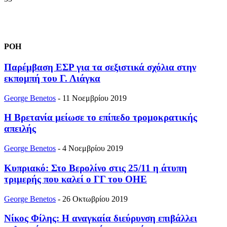
ΡΟΗ
Παρέμβαση ΕΣΡ για τα σεξιστικά σχόλια στην
εκπομπή του Γ. Λιάγκα
George Benetos
-
11 Νοεμβρίου 2019
Η Βρετανία μείωσε το επίπεδο τρομοκρατικής
απειλής
George Benetos
-
4 Νοεμβρίου 2019
Κυπριακό: Στο Βερολίνο στις 25/11 η άτυπη
τριμερής που καλεί ο ΓΓ του ΟΗΕ
George Benetos
-
26 Οκτωβρίου 2019
Νίκος Φίλης: Η αναγκαία διεύρυνση επιβάλλει