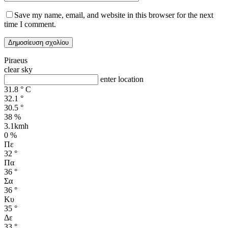
Save my name, email, and website in this browser for the next
time I comment.
Piraeus
clear sky
enter location
31.8
°
C
32.1
°
30.5
°
38 %
3.1kmh
0 %
Πε
32
°
Πα
36
°
Σα
36
°
Κυ
35
°
Δε
33
°