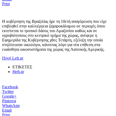
Print
Η κυβέρνηση της Βραζιλίας ήρε τη 10ετή απαγόρευση που είχε
επιβληθεί στην καλλιέργεια ζαχαροκάλαμου σε περιοχές όπου
εκτείνεται το τροπικό δάσος του Αμαζονίου καθώς και σε
υγροβιότοπους στο κεντρικό τμήμα της χώρας, ανέφερε η
Εφημερίδα της Κυβέρνησης χθες Τετάρτη, εξέλιξη την οποία
στηλίτευσαν οικολόγοι, κάνοντας λόγο για νέα επίθεση στα
ευαίσθητα οικοσυστήματα της χώρας της Λατινικής Αμερικής.
Πηγή Left.gr
ΕΤΙΚΕΤΕΣ
#left.gr
Facebook
Twitter
Google+
Pinterest
WhatsApp
Email
Print