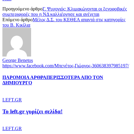
Προηγούμενο άρθρο
Γ. Ψυχογιός: Κλιμακώνονται οι ξενοφοβικές
συμπεριφορές που η ΝΔ καλλιέργησε και ανέχεται
Επόμενο άρθρο
Μέλος Δ.Σ. του ΚΕΘΕΑ απαντά στις κατηγορίες
του Β. Κικίλια
George Benetos
https://www.facebook.com/Μπενέτος-Γιώργος-360638397985197/
ΠΑΡΟΜΟΙΑ ΑΡΘΡΑ
ΠΕΡΙΣΣΟΤΕΡΑ ΑΠΟ ΤΟΝ
ΔΗΜΙΟΥΡΓΟ
LEFT.GR
To left.gr γυρίζει σελίδα!
LEFT.GR