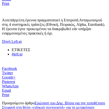
Print
Αυτεπάγγελτη έρευνα πραγματοποιεί η Επιτροπή Ανταγωνισμού
στις 4 συστημικές τράπεζες (Εθνική, Πειραιώς, Alpha, Eurobank).
Η έρευνα έγινε προκειμένου να διακριβωθεί εάν υπήρξαν
εναρμονισμένες πρακτικές ή όχι.
Πηγή Left.gr
ΕΤΙΚΕΤΕΣ
#left.gr
Facebook
Twitter
Google+
Pinterest
WhatsApp
Email
Print
Προηγούμενο άρθρο
Ερώτηση του Δημ. Βίτσα για την τοποθέτηση
Στεφανή στη θέση «ειδικού συντονιστή» για τη μετακίνηση