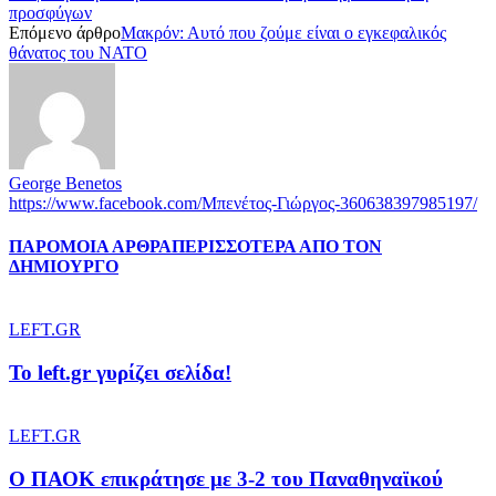
προσφύγων
Επόμενο άρθρο
Μακρόν: Αυτό που ζούμε είναι ο εγκεφαλικός
θάνατος του ΝΑΤΟ
George Benetos
https://www.facebook.com/Μπενέτος-Γιώργος-360638397985197/
ΠΑΡΟΜΟΙΑ ΑΡΘΡΑ
ΠΕΡΙΣΣΟΤΕΡΑ ΑΠΟ ΤΟΝ
ΔΗΜΙΟΥΡΓΟ
LEFT.GR
To left.gr γυρίζει σελίδα!
LEFT.GR
Ο ΠΑΟΚ επικράτησε με 3-2 του Παναθηναϊκού