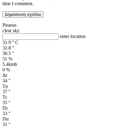
time I comment.
Piraeus
clear sky
enter location
31.9
°
C
32.8
°
30.5
°
51 %
5.4kmh
0 %
Δε
34
°
Τρ
37
°
Τε
35
°
Πε
33
°
Πα
31
°