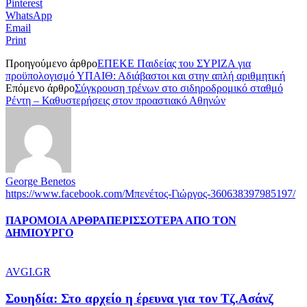
Pinterest
WhatsApp
Email
Print
Προηγούμενο άρθρο
ΕΠΕΚΕ Παιδείας του ΣΥΡΙΖΑ για
προϋπολογισμό ΥΠΑΙΘ: Αδιάβαστοι και στην απλή αριθμητική
Επόμενο άρθρο
Σύγκρουση τρένων στο σιδηροδρομικό σταθμό
Ρέντη – Καθυστερήσεις στον προαστιακό Αθηνών
George Benetos
https://www.facebook.com/Μπενέτος-Γιώργος-360638397985197/
ΠΑΡΟΜΟΙΑ ΑΡΘΡΑ
ΠΕΡΙΣΣΟΤΕΡΑ ΑΠΟ ΤΟΝ
ΔΗΜΙΟΥΡΓΟ
AVGI.GR
Σουηδία: Στο αρχείο η έρευνα για τον Τζ.Ασάνζ