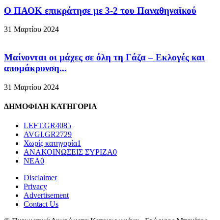
Ο ΠΑΟΚ επικράτησε με 3-2 του Παναθηναϊκού
31 Μαρτίου 2024
Μαίνονται οι μάχες σε όλη τη Γάζα – Eκλογές και
απομάκρυνση...
31 Μαρτίου 2024
ΔΗΜΟΦΙΛΗ ΚΑΤΗΓΟΡΙΑ
LEFT.GR
4085
AVGI.GR
2729
Χωρίς κατηγορία
1
ΑΝΑΚΟΙΝΩΣΕΙΣ ΣΥΡΙΖΑ
0
ΝΕΑ
0
Disclaimer
Privacy
Advertisement
Contact Us