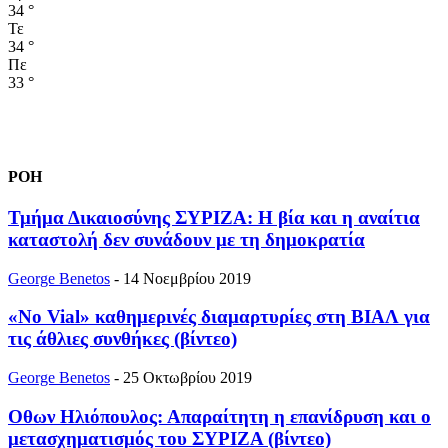
34
°
Τε
34
°
Πε
33
°
ΡΟΗ
Τμήμα Δικαιοσύνης ΣΥΡΙΖΑ: Η βία και η αναίτια
καταστολή δεν συνάδουν με τη δημοκρατία
George Benetos
-
14 Νοεμβρίου 2019
«No Vial» καθημερινές διαμαρτυρίες στη ΒΙΑΛ για
τις άθλιες συνθήκες (βίντεο)
George Benetos
-
25 Οκτωβρίου 2019
Οθων Ηλιόπουλος: Απαραίτητη η επανίδρυση και ο
μετασχηματισμός του ΣΥΡΙΖΑ (βίντεο)