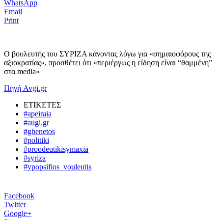
WhatsApp
Email
Print
Ο βουλευτής του ΣΥΡΙΖΑ κάνοντας λόγω για «σημαιοφόρους της
αξιοκρατίας», προσθέτει ότι «περιέργως η είδηση είναι “θαμμένη”
στα media»
Πηγή Avgi.gr
ΕΤΙΚΕΤΕΣ
#apeiraia
#augi.gr
#gbenetos
#politiki
#proodeutikisymaxia
#syriza
#ypopsifios_vouleutis
Facebook
Twitter
Google+