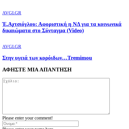
AVGI.GR
Έ.Αχτσιόγλου: Αφοριστική η ΝΔ για τα κοινωνικά
δικαιώματα στο Σύνταγμα (Video)
AVGI.GR
Στην υγειά των κορόιδων…Tremimou
ΑΦΗΣΤΕ ΜΙΑ ΑΠΑΝΤΗΣΗ
Please enter your comment!