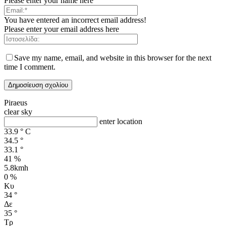
Please enter your name here
You have entered an incorrect email address!
Please enter your email address here
Save my name, email, and website in this browser for the next
time I comment.
Piraeus
clear sky
enter location
33.9
°
C
34.5
°
33.1
°
41 %
5.8kmh
0 %
Κυ
34
°
Δε
35
°
Τρ