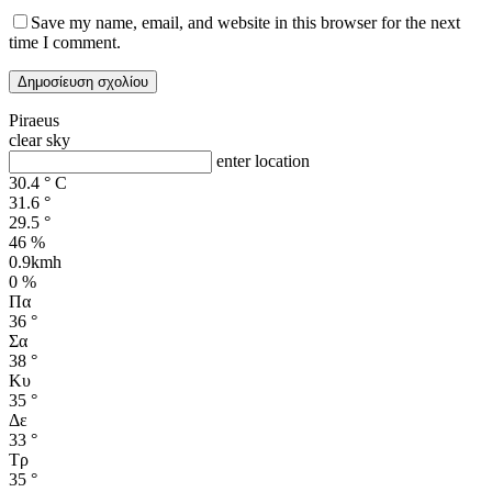
Save my name, email, and website in this browser for the next
time I comment.
Piraeus
clear sky
enter location
30.4
°
C
31.6
°
29.5
°
46 %
0.9kmh
0 %
Πα
36
°
Σα
38
°
Κυ
35
°
Δε
33
°
Τρ
35
°