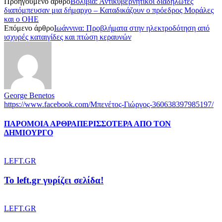
Προηγούμενο άρθρο
Βολιβία: Αντικυβερνητικοί διαδηλωτές
διαπόμπευσαν μια δήμαρχο – Καταδικάζουν ο πρόεδρος Μοράλες
και ο ΟΗΕ
Επόμενο άρθρο
Ιωάννινα: Προβλήματα στην ηλεκτροδότηση από
ισχυρές καταιγίδες και πτώση κεραυνών
George Benetos
https://www.facebook.com/Μπενέτος-Γιώργος-360638397985197/
ΠΑΡΟΜΟΙΑ ΑΡΘΡΑ
ΠΕΡΙΣΣΟΤΕΡΑ ΑΠΟ ΤΟΝ
ΔΗΜΙΟΥΡΓΟ
LEFT.GR
To left.gr γυρίζει σελίδα!
LEFT.GR