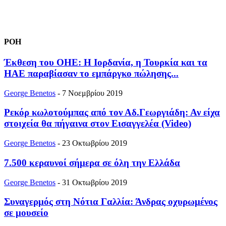
ΡΟΗ
Έκθεση του ΟΗΕ: Η Ιορδανία, η Τουρκία και τα
ΗΑΕ παραβίασαν το εμπάργκο πώλησης...
George Benetos
-
7 Νοεμβρίου 2019
Ρεκόρ κωλοτούμπας από τον Αδ.Γεωργιάδη: Αν είχα
στοιχεία θα πήγαινα στον Εισαγγελέα (Video)
George Benetos
-
23 Οκτωβρίου 2019
7.500 κεραυνοί σήμερα σε όλη την Ελλάδα
George Benetos
-
31 Οκτωβρίου 2019
Συναγερμός στη Νότια Γαλλία: Άνδρας οχυρωμένος
σε μουσείο