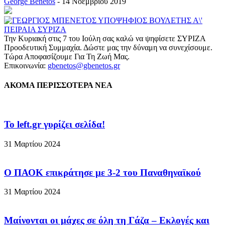
George Benetos
-
14 Νοεμβρίου 2019
Την Κυριακή στις 7 του Ιούλη σας καλώ να ψηφίσετε ΣΥΡΙΖΑ
Προοδευτική Συμμαχία. Δώστε μας την δύναμη να συνεχίσουμε.
Τώρα Αποφασίζουμε Για Τη Ζωή Μας.
Επικοινωνία:
gbenetos@gbenetos.gr
ΑΚΟΜΑ ΠΕΡΙΣΣΟΤΕΡΑ ΝΕΑ
To left.gr γυρίζει σελίδα!
31 Μαρτίου 2024
Ο ΠΑΟΚ επικράτησε με 3-2 του Παναθηναϊκού
31 Μαρτίου 2024
Μαίνονται οι μάχες σε όλη τη Γάζα – Eκλογές και