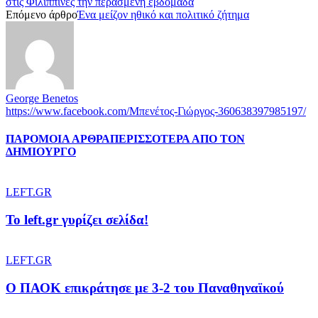
στις Φιλιππίνες την περασμένη εβδομάδα
Επόμενο άρθρο
Ένα μείζον ηθικό και πολιτικό ζήτημα
George Benetos
https://www.facebook.com/Μπενέτος-Γιώργος-360638397985197/
ΠΑΡΟΜΟΙΑ ΑΡΘΡΑ
ΠΕΡΙΣΣΟΤΕΡΑ ΑΠΟ ΤΟΝ
ΔΗΜΙΟΥΡΓΟ
LEFT.GR
To left.gr γυρίζει σελίδα!
LEFT.GR
Ο ΠΑΟΚ επικράτησε με 3-2 του Παναθηναϊκού