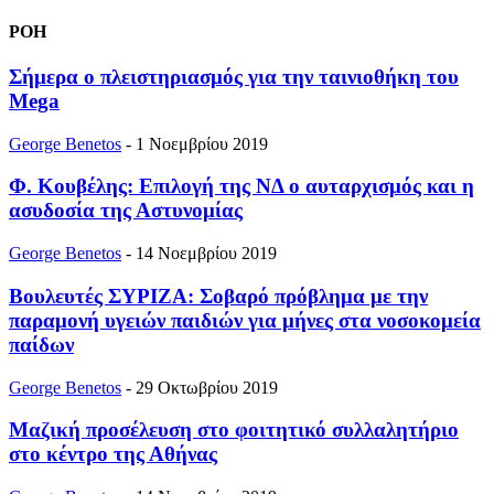
ΡΟΗ
Σήμερα ο πλειστηριασμός για την ταινιοθήκη του
Mega
George Benetos
-
1 Νοεμβρίου 2019
Φ. Κουβέλης: Επιλογή της ΝΔ ο αυταρχισμός και η
ασυδοσία της Αστυνομίας
George Benetos
-
14 Νοεμβρίου 2019
Βουλευτές ΣΥΡΙΖΑ: Σοβαρό πρόβλημα με την
παραμονή υγειών παιδιών για μήνες στα νοσοκομεία
παίδων
George Benetos
-
29 Οκτωβρίου 2019
Μαζική προσέλευση στο φοιτητικό συλλαλητήριο
στο κέντρο της Αθήνας