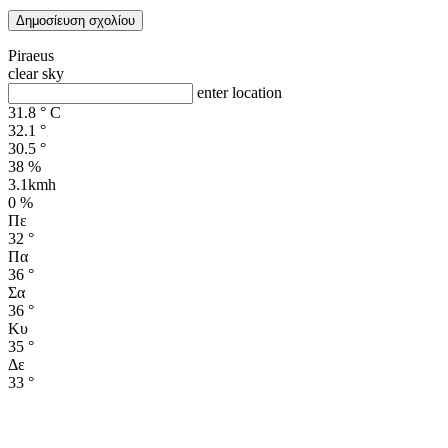
Piraeus
clear sky
enter location
31.8
°
C
32.1
°
30.5
°
38 %
3.1kmh
0 %
Πε
32
°
Πα
36
°
Σα
36
°
Κυ
35
°
Δε
33
°