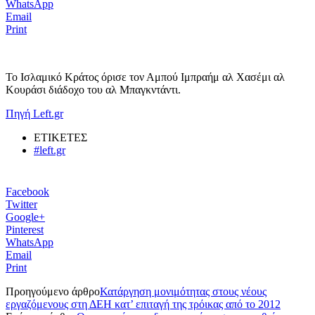
WhatsApp
Email
Print
Το Ισλαμικό Κράτος όρισε τον Αμπού Ιμπραήμ αλ Χασέμι αλ
Κουράσι διάδοχο του αλ Μπαγκντάντι.
Πηγή Left.gr
ΕΤΙΚΕΤΕΣ
#left.gr
Facebook
Twitter
Google+
Pinterest
WhatsApp
Email
Print
Προηγούμενο άρθρο
Κατάργηση μονιμότητας στους νέους
εργαζόμενους στη ΔΕΗ κατ’ επιταγή της τρόικας από το 2012