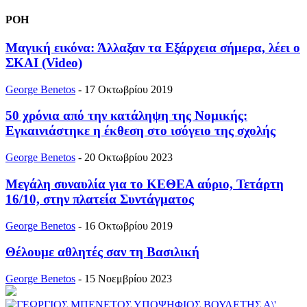
ΡΟΗ
Μαγική εικόνα: Άλλαξαν τα Εξάρχεια σήμερα, λέει ο
ΣΚΑΙ (Video)
George Benetos
-
17 Οκτωβρίου 2019
50 χρόνια από την κατάληψη της Νομικής:
Εγκαινιάστηκε η έκθεση στο ισόγειο της σχολής
George Benetos
-
20 Οκτωβρίου 2023
Μεγάλη συναυλία για το ΚΕΘΕΑ αύριο, Τετάρτη
16/10, στην πλατεία Συντάγματος
George Benetos
-
16 Οκτωβρίου 2019
Θέλουμε αθλητές σαν τη Βασιλική
George Benetos
-
15 Νοεμβρίου 2023