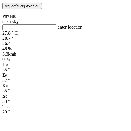
Piraeus
clear sky
enter location
27.8
°
C
28.7
°
26.4
°
48 %
3.3kmh
0 %
Πα
35
°
Σα
37
°
Κυ
35
°
Δε
33
°
Τρ
29
°