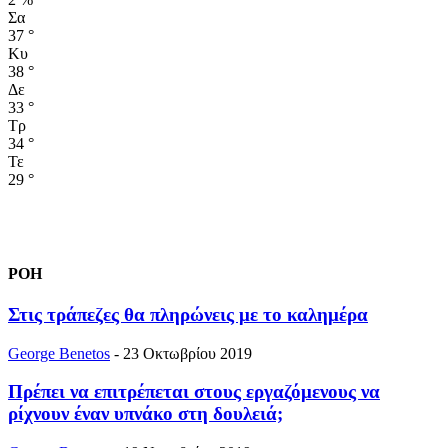
Σα
37
°
Κυ
38
°
Δε
33
°
Τρ
34
°
Τε
29
°
ΡΟΗ
Στις τράπεζες θα πληρώνεις με το καλημέρα
George Benetos
-
23 Οκτωβρίου 2019
Πρέπει να επιτρέπεται στους εργαζόμενους να
ρίχνουν έναν υπνάκο στη δουλειά;