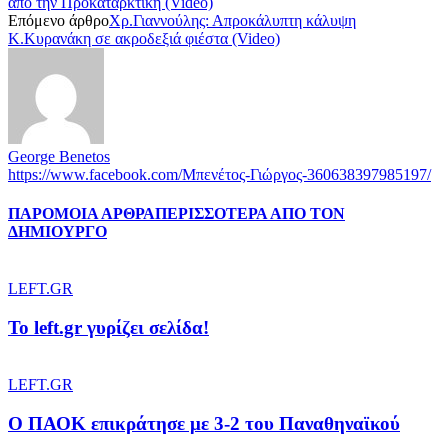
από την Προκαταρκτική (Video)
Επόμενο άρθρο
Χρ.Γιαννούλης: Απροκάλυπτη κάλυψη
Κ.Κυρανάκη σε ακροδεξιά φιέστα (Video)
George Benetos
https://www.facebook.com/Μπενέτος-Γιώργος-360638397985197/
ΠΑΡΟΜΟΙΑ ΑΡΘΡΑ
ΠΕΡΙΣΣΟΤΕΡΑ ΑΠΟ ΤΟΝ
ΔΗΜΙΟΥΡΓΟ
LEFT.GR
To left.gr γυρίζει σελίδα!
LEFT.GR
Ο ΠΑΟΚ επικράτησε με 3-2 του Παναθηναϊκού