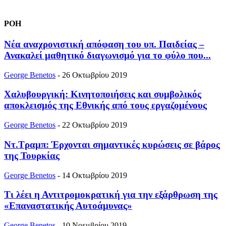
ΡΟΗ
Νέα αναχρονιστική απόφαση του υπ. Παιδείας –
Ανακαλεί μαθητικό διαγωνισμό για το φύλο που...
George Benetos
-
26 Οκτωβρίου 2019
Χαλυβουργική: Κινητοποιήσεις και συμβολικός
αποκλεισμός της Εθνικής από τους εργαζομένους
George Benetos
-
22 Οκτωβρίου 2019
Ντ.Τραμπ: Έρχονται σημαντικές κυρώσεις σε βάρος
της Τουρκίας
George Benetos
-
14 Οκτωβρίου 2019
Τι λέει η Αντιτρομοκρατική για την εξάρθρωση της
«Επαναστατικής Αυτοάμυνας»
George Benetos
-
10 Νοεμβρίου 2019