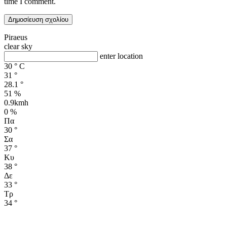
time I comment.
Piraeus
clear sky
enter location
30
°
C
31
°
28.1
°
51 %
0.9kmh
0 %
Πα
30
°
Σα
37
°
Κυ
38
°
Δε
33
°
Τρ
34
°