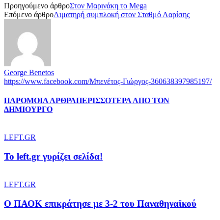
Προηγούμενο άρθρο
Στον Μαρινάκη το Mega
Επόμενο άρθρο
Αιματηρή συμπλοκή στον Σταθμό Λαρίσης
George Benetos
https://www.facebook.com/Μπενέτος-Γιώργος-360638397985197/
ΠΑΡΟΜΟΙΑ ΑΡΘΡΑ
ΠΕΡΙΣΣΟΤΕΡΑ ΑΠΟ ΤΟΝ
ΔΗΜΙΟΥΡΓΟ
LEFT.GR
To left.gr γυρίζει σελίδα!
LEFT.GR
Ο ΠΑΟΚ επικράτησε με 3-2 του Παναθηναϊκού