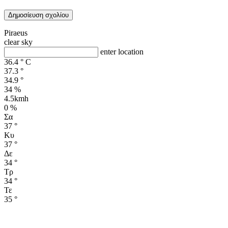
Piraeus
clear sky
enter location
36.4
°
C
37.3
°
34.9
°
34 %
4.5kmh
0 %
Σα
37
°
Κυ
37
°
Δε
34
°
Τρ
34
°
Τε
35
°