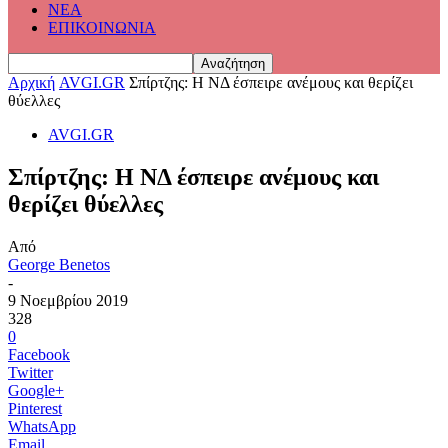
ΝΕΑ
ΕΠΙΚΟΙΝΩΝΙΑ
Αρχική
AVGI.GR
Σπίρτζης: H NΔ έσπειρε ανέμους και θερίζει
θύελλες
AVGI.GR
Σπίρτζης: H NΔ έσπειρε ανέμους και
θερίζει θύελλες
Από
George Benetos
-
9 Νοεμβρίου 2019
328
0
Facebook
Twitter
Google+
Pinterest
WhatsApp
Email