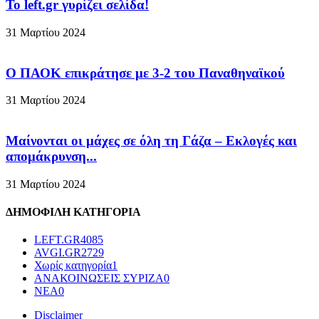
To left.gr γυρίζει σελίδα!
31 Μαρτίου 2024
Ο ΠΑΟΚ επικράτησε με 3-2 του Παναθηναϊκού
31 Μαρτίου 2024
Μαίνονται οι μάχες σε όλη τη Γάζα – Eκλογές και
απομάκρυνση...
31 Μαρτίου 2024
ΔΗΜΟΦΙΛΗ ΚΑΤΗΓΟΡΙΑ
LEFT.GR
4085
AVGI.GR
2729
Χωρίς κατηγορία
1
ΑΝΑΚΟΙΝΩΣΕΙΣ ΣΥΡΙΖΑ
0
ΝΕΑ
0
Disclaimer