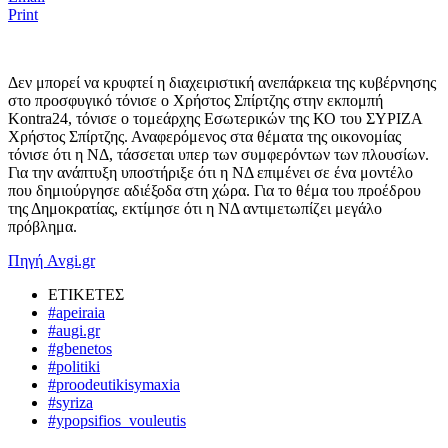
Print
Δεν μπορεί να κρυφτεί η διαχειριστική ανεπάρκεια της κυβέρνησης
στο προσφυγικό τόνισε ο Χρήστος Σπίρτζης στην εκπομπή
Kontra24, τόνισε ο τομεάρχης Εσωτερικών της ΚΟ του ΣΥΡΙΖΑ
Χρήστος Σπίρτζης. Αναφερόμενος στα θέματα της οικονομίας
τόνισε ότι η ΝΔ, τάσσεται υπερ των συμφερόντων των πλουσίων.
Για την ανάπτυξη υποστήριξε ότι η ΝΔ επιμένει σε ένα μοντέλο
που δημιούργησε αδιέξοδα στη χώρα. Για το θέμα του προέδρου
της Δημοκρατίας, εκτίμησε ότι η ΝΔ αντιμετωπίζει μεγάλο
πρόβλημα.
Πηγή Avgi.gr
ΕΤΙΚΕΤΕΣ
#apeiraia
#augi.gr
#gbenetos
#politiki
#proodeutikisymaxia
#syriza
#ypopsifios_vouleutis