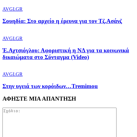
AVGI.GR
Σουηδία: Στο αρχείο η έρευνα για τον Τζ.Ασάνζ
AVGI.GR
Έ.Αχτσιόγλου: Αφοριστική η ΝΔ για τα κοινωνικά
δικαιώματα στο Σύνταγμα (Video)
AVGI.GR
Στην υγειά των κορόιδων…Tremimou
ΑΦΗΣΤΕ ΜΙΑ ΑΠΑΝΤΗΣΗ