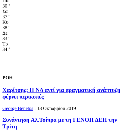
Πα
30
°
Σα
37
°
Κυ
38
°
Δε
33
°
Τρ
34
°
ΡΟΗ
Xαρίτσης: Η ΝΔ αντί για πραγματική ανάπτυξη
φέρνει περικοπές
George Benetos
-
13 Οκτωβρίου 2019
Συνάντηση Αλ.Τσίπρα με τη ΓΕΝΟΠ ΔΕΗ την
Τρίτη