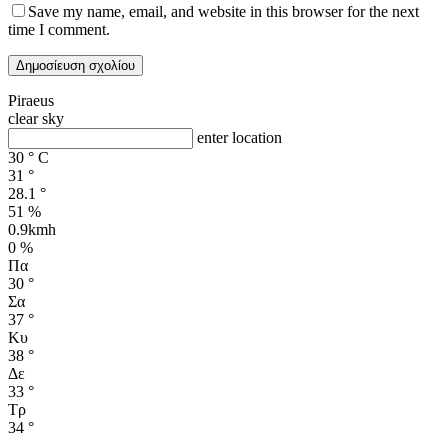
Save my name, email, and website in this browser for the next
time I comment.
Piraeus
clear sky
enter location
30
°
C
31
°
28.1
°
51 %
0.9kmh
0 %
Πα
30
°
Σα
37
°
Κυ
38
°
Δε
33
°
Τρ
34
°