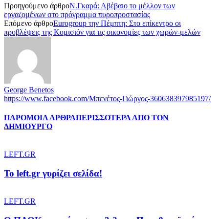
Προηγούμενο άρθρο
Ν.Γκαρά: Αβέβαιο το μέλλον των
εργαζομένων στο πρόγραμμα πυροπροστασίας
Επόμενο άρθρο
Eurogroup την Πέμπτη: Στο επίκεντρο οι
προβλέψεις της Κομισιόν για τις οικονομίες των χωρών-μελών
George Benetos
https://www.facebook.com/Μπενέτος-Γιώργος-360638397985197/
ΠΑΡΟΜΟΙΑ ΑΡΘΡΑ
ΠΕΡΙΣΣΟΤΕΡΑ ΑΠΟ ΤΟΝ
ΔΗΜΙΟΥΡΓΟ
LEFT.GR
To left.gr γυρίζει σελίδα!
LEFT.GR