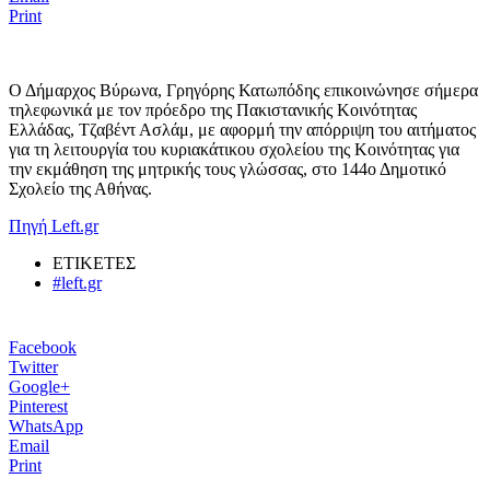
Print
Ο Δήμαρχος Βύρωνα, Γρηγόρης Κατωπόδης επικοινώνησε σήμερα
τηλεφωνικά με τον πρόεδρο της Πακιστανικής Κοινότητας
Ελλάδας, Τζαβέντ Ασλάμ, με αφορμή την απόρριψη του αιτήματος
για τη λειτουργία του κυριακάτικου σχολείου της Κοινότητας για
την εκμάθηση της μητρικής τους γλώσσας, στο 144ο Δημοτικό
Σχολείο της Αθήνας.
Πηγή Left.gr
ΕΤΙΚΕΤΕΣ
#left.gr
Facebook
Twitter
Google+
Pinterest
WhatsApp
Email
Print