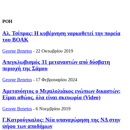
ΡΟΗ
Αλ. Τσίπρας: Η κυβέρνηση ναρκοθετεί την πορεία
του ΒΟΑΚ
George Benetos
-
22 Οκτωβρίου 2019
Aπεγκλωβισμός 31 μεταναστών από δύσβατη
περιοχή της Σάμου
George Benetos
-
17 Φεβρουαρίου 2024
Αμετανόητος ο Μιχαλολιάκος ενώπιων δικαστών:
Είμαι αθώος, όλα είναι σκευωρία (Video)
George Benetos
-
6 Νοεμβρίου 2019
Γ.Κατρούγκαλος: Νέα υπαναχώρηση της ΝΔ στην
ψήφο των αποδήμων