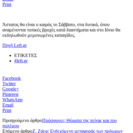
Print
Άστατος θα είναι ο καιρός το Σάββατο, στα δυτικά, όπου
αναμένονται τοπικές βροχές κατά διαστήματα και στο Ιόνιο θα
εκδηλωθούν μεμονωμένες καταιγίδες.
Πηγή Left.gr
ΕΤΙΚΕΤΕΣ
#left.gr
Facebook
Twitter
Google+
Pinterest
WhatsApp
Email
Print
Προηγούμενο άρθρο
Πρόσφυγες: Θύματα της πείνας και του
πολέμου
Επόμενο άρθρο
Ζ. Ζάεφ: Ενδεχόμενο μεταφοράς των πρόωρων