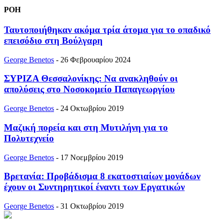
ΡΟΗ
Ταυτοποιήθηκαν ακόμα τρία άτομα για το οπαδικό
επεισόδιο στη Βούλγαρη
George Benetos
-
26 Φεβρουαρίου 2024
ΣΥΡΙΖΑ Θεσσαλονίκης: Να ανακληθούν οι
απολύσεις στο Νοσοκομείο Παπαγεωργίου
George Benetos
-
24 Οκτωβρίου 2019
Μαζική πορεία και στη Μυτιλήνη για το
Πολυτεχνείο
George Benetos
-
17 Νοεμβρίου 2019
Βρετανία: Προβάδισμα 8 εκατοστιαίων μονάδων
έχουν οι Συντηρητικοί έναντι των Εργατικών
George Benetos
-
31 Οκτωβρίου 2019