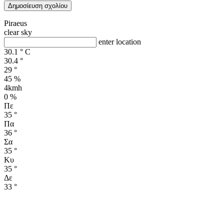
Piraeus
clear sky
enter location
30.1
°
C
30.4
°
29
°
45 %
4kmh
0 %
Πε
35
°
Πα
36
°
Σα
35
°
Κυ
35
°
Δε
33
°