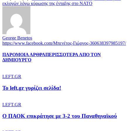
εκλογών λόγω κύρωσης της ένταξης στο ΝΑΤΟ
George Benetos
https://www.facebook.com/Μπενέτος-Γιώργος-360638397985197/
ΠΑΡΟΜΟΙΑ ΑΡΘΡΑ
ΠΕΡΙΣΣΟΤΕΡΑ ΑΠΟ ΤΟΝ
ΔΗΜΙΟΥΡΓΟ
LEFT.GR
To left.gr γυρίζει σελίδα!
LEFT.GR
Ο ΠΑΟΚ επικράτησε με 3-2 του Παναθηναϊκού