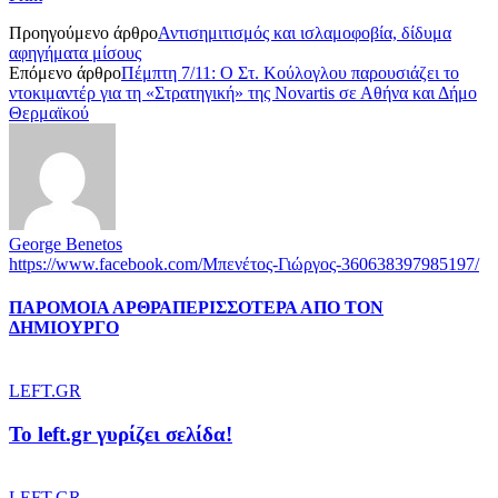
Προηγούμενο άρθρο
Αντισημιτισμός και ισλαμοφοβία, δίδυμα
αφηγήματα μίσους
Επόμενο άρθρο
Πέμπτη 7/11: Ο Στ. Κούλογλου παρουσιάζει το
ντοκιμαντέρ για τη «Στρατηγική» της Novartis σε Αθήνα και Δήμο
Θερμαϊκού
George Benetos
https://www.facebook.com/Μπενέτος-Γιώργος-360638397985197/
ΠΑΡΟΜΟΙΑ ΑΡΘΡΑ
ΠΕΡΙΣΣΟΤΕΡΑ ΑΠΟ ΤΟΝ
ΔΗΜΙΟΥΡΓΟ
LEFT.GR
To left.gr γυρίζει σελίδα!
LEFT.GR