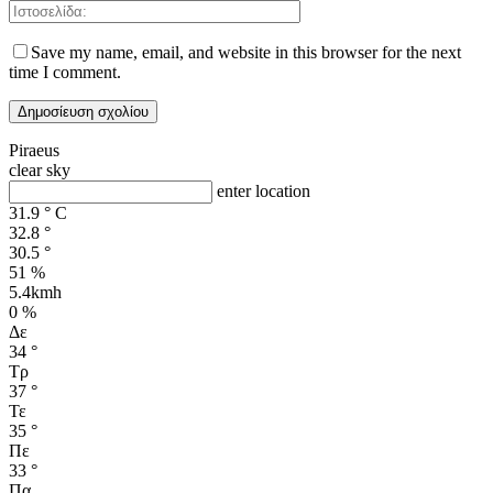
Save my name, email, and website in this browser for the next
time I comment.
Piraeus
clear sky
enter location
31.9
°
C
32.8
°
30.5
°
51 %
5.4kmh
0 %
Δε
34
°
Τρ
37
°
Τε
35
°
Πε
33
°
Πα