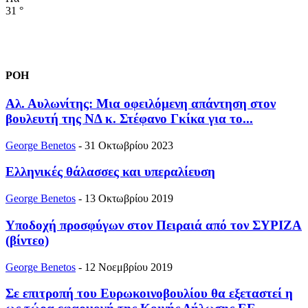
31
°
ΡΟΗ
Αλ. Αυλωνίτης: Μια οφειλόμενη απάντηση στον
βουλευτή της ΝΔ κ. Στέφανο Γκίκα για το...
George Benetos
-
31 Οκτωβρίου 2023
Ελληνικές θάλασσες και υπεραλίευση
George Benetos
-
13 Οκτωβρίου 2019
Υποδοχή προσφύγων στον Πειραιά από τον ΣΥΡΙΖΑ
(βίντεο)
George Benetos
-
12 Νοεμβρίου 2019
Σε επιτροπή του Ευρωκοινοβουλίου θα εξεταστεί η