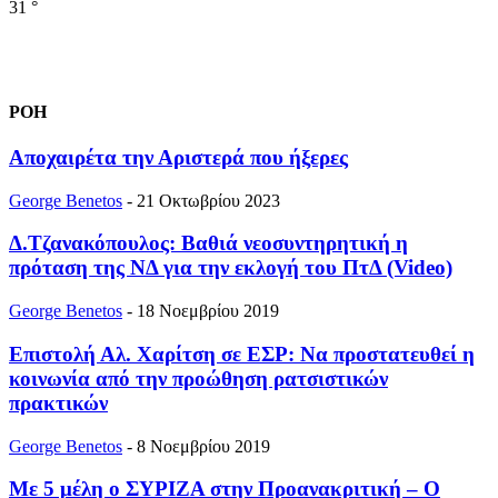
31
°
ΡΟΗ
Αποχαιρέτα την Αριστερά που ήξερες
George Benetos
-
21 Οκτωβρίου 2023
Δ.Τζανακόπουλος: Βαθιά νεοσυντηρητική η
πρόταση της ΝΔ για την εκλογή του ΠτΔ (Video)
George Benetos
-
18 Νοεμβρίου 2019
Επιστολή Αλ. Χαρίτση σε ΕΣΡ: Nα προστατευθεί η
κοινωνία από την προώθηση ρατσιστικών
πρακτικών
George Benetos
-
8 Νοεμβρίου 2019
Με 5 μέλη ο ΣΥΡΙΖΑ στην Προανακριτική – Ο