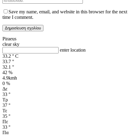
Save my name, email, and website in this browser for the next
time I comment.
Piraeus
clear sky
enter location
33.2
°
C
33.7
°
32.1
°
42 %
4.9kmh
0 %
Δε
33
°
Τρ
37
°
Τε
35
°
Πε
33
°
Πα