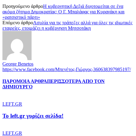
Προηγούμενο άρθρο
Η κυβερνητική Δεξιά διχοτομείται σε ένα
ακόμα ζήτημα Δημοκρατίας: Ο Γ. Μπαλάφας για Κυρανάκη και
«ρατσιστικό πάρτι»
Επόμενο άρθρο
Ασυλία για τις τράπεζες αλλά για όλες τις ιδιωτικές
εταιρείες, ετοιμάζει η κυβέρνηση Μητσοτάκη
George Benetos
https://www.facebook.com/Μπενέτος-Γιώργος-360638397985197/
ΠΑΡΟΜΟΙΑ ΑΡΘΡΑ
ΠΕΡΙΣΣΟΤΕΡΑ ΑΠΟ ΤΟΝ
ΔΗΜΙΟΥΡΓΟ
LEFT.GR
To left.gr γυρίζει σελίδα!
LEFT.GR