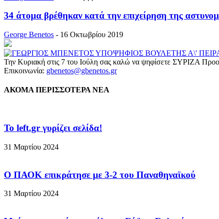
34 άτομα βρέθηκαν κατά την επιχείρηση της αστυνομ
George Benetos
-
16 Οκτωβρίου 2019
Την Κυριακή στις 7 του Ιούλη σας καλώ να ψηφίσετε ΣΥΡΙΖΑ Προο
Επικοινωνία:
gbenetos@gbenetos.gr
ΑΚΟΜΑ ΠΕΡΙΣΣΟΤΕΡΑ ΝΕΑ
To left.gr γυρίζει σελίδα!
31 Μαρτίου 2024
Ο ΠΑΟΚ επικράτησε με 3-2 του Παναθηναϊκού
31 Μαρτίου 2024