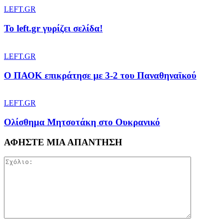
LEFT.GR
To left.gr γυρίζει σελίδα!
LEFT.GR
Ο ΠΑΟΚ επικράτησε με 3-2 του Παναθηναϊκού
LEFT.GR
Ολίσθημα Μητσοτάκη στο Ουκρανικό
ΑΦΗΣΤΕ ΜΙΑ ΑΠΑΝΤΗΣΗ