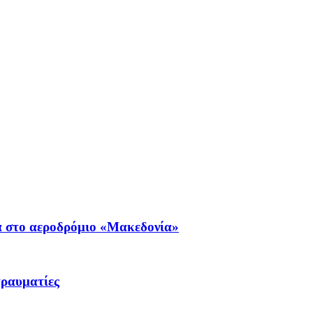
α στο αεροδρόμιο «Μακεδονία»
τραυματίες