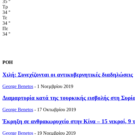
35
°
Τρ
34
°
Τε
34
°
Πε
34
°
ΡΟΗ
Χιλή: Συνεχίζονται οι αντικυβερνητικές διαδηλώσεις
George Benetos
-
1 Νοεμβρίου 2019
Διαμαρτυρία κατά της τουρκικής εισβολής στη Συρί
George Benetos
-
17 Οκτωβρίου 2019
Έκρηξη σε ανθρακωρυχείο στην Κίνα – 15 νεκροί, 9 
George Benetos
-
19 Νοεμβρίου 2019