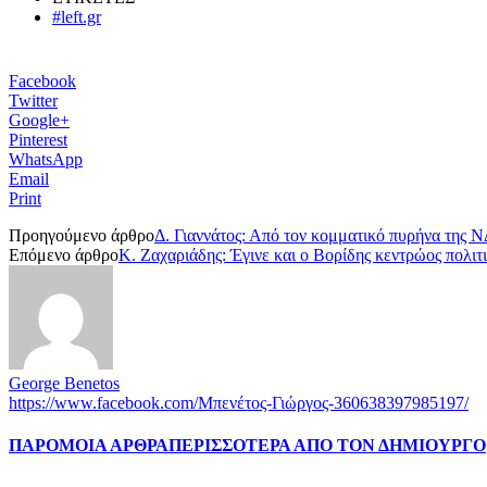
#left.gr
Facebook
Twitter
Google+
Pinterest
WhatsApp
Email
Print
Προηγούμενο άρθρο
Δ. Γιαννάτος: Από τον κομματικό πυρήνα της 
Επόμενο άρθρο
K. Ζαχαριάδης: Έγινε και ο Βορίδης κεντρώος πολιτι
George Benetos
https://www.facebook.com/Μπενέτος-Γιώργος-360638397985197/
ΠΑΡΟΜΟΙΑ ΑΡΘΡΑ
ΠΕΡΙΣΣΟΤΕΡΑ ΑΠΟ ΤΟΝ ΔΗΜΙΟΥΡΓΟ