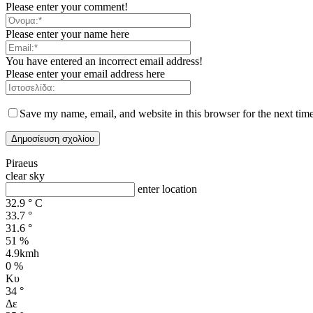
Please enter your comment!
Please enter your name here
You have entered an incorrect email address!
Please enter your email address here
Save my name, email, and website in this browser for the next tim
Piraeus
clear sky
enter location
32.9
°
C
33.7
°
31.6
°
51 %
4.9kmh
0 %
Κυ
34
°
Δε