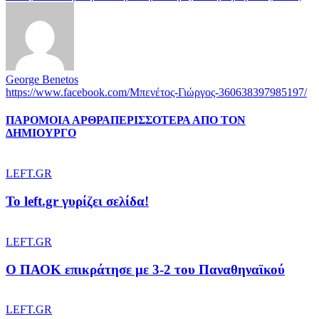
George Benetos
https://www.facebook.com/Μπενέτος-Γιώργος-360638397985197/
ΠΑΡΟΜΟΙΑ ΑΡΘΡΑ
ΠΕΡΙΣΣΟΤΕΡΑ ΑΠΟ ΤΟΝ
ΔΗΜΙΟΥΡΓΟ
LEFT.GR
To left.gr γυρίζει σελίδα!
LEFT.GR
Ο ΠΑΟΚ επικράτησε με 3-2 του Παναθηναϊκού
LEFT.GR