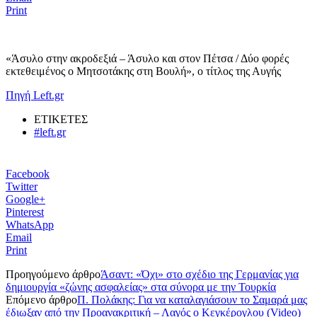
Print
«Άσυλο στην ακροδεξιά – Άσυλο και στον Πέτσα / Δύο φορές
εκτεθειμένος ο Μητσοτάκης στη Βουλή», ο τίτλος της Αυγής
Πηγή Left.gr
ΕΤΙΚΕΤΕΣ
#left.gr
Facebook
Twitter
Google+
Pinterest
WhatsApp
Email
Print
Προηγούμενο άρθρο
Άσαντ: «Όχι» στο σχέδιο της Γερμανίας για
δημιουργία «ζώνης ασφαλείας» στα σύνορα με την Τουρκία
Επόμενο άρθρο
Π. Πολάκης: Για να καταλαγιάσουν το Σαμαρά μας
έδιωξαν από την Προανακριτική – Λαγός ο Κεγκέρογλου (Video)