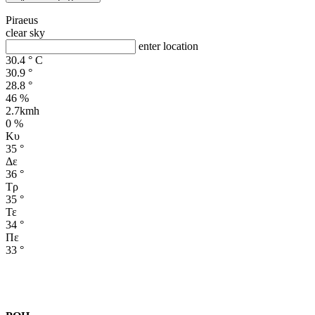
Piraeus
clear sky
enter location
30.4
°
C
30.9
°
28.8
°
46 %
2.7kmh
0 %
Κυ
35
°
Δε
36
°
Τρ
35
°
Τε
34
°
Πε
33
°