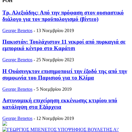
ΡΟΗ
Τρ. Αλεξιάδης: Από την πρόφαση στον ουσιαστικό
διάλογο για τον προϋπολογισμό (βίντεο)
George Benetos
-
13 Νοεμβρίου 2019
Πακιστάν: Τουλάχιστον 11 νεκροί από πυρκαγιά σε
εμπορικό κέντρο στο Καράτσι
George Benetos
-
25 Νοεμβρίου 2023
Η Ουάσινγκτον επισημοποιεί την έξοδό της από την
συμφωνία του Παρισιού για το Κλίμα
George Benetos
-
5 Νοεμβρίου 2019
Aστυνομική επιχείρηση εκκένωσης κτιρίου υπό
κατάληψη στα Εξάρχεια
George Benetos
-
12 Νοεμβρίου 2019