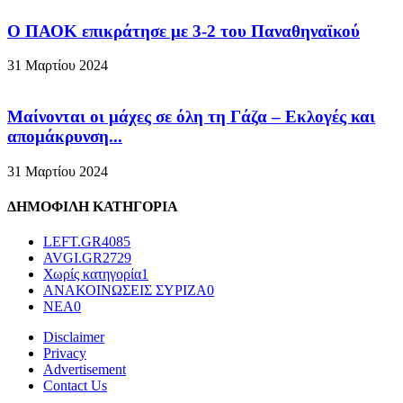
Ο ΠΑΟΚ επικράτησε με 3-2 του Παναθηναϊκού
31 Μαρτίου 2024
Μαίνονται οι μάχες σε όλη τη Γάζα – Eκλογές και
απομάκρυνση...
31 Μαρτίου 2024
ΔΗΜΟΦΙΛΗ ΚΑΤΗΓΟΡΙΑ
LEFT.GR
4085
AVGI.GR
2729
Χωρίς κατηγορία
1
ΑΝΑΚΟΙΝΩΣΕΙΣ ΣΥΡΙΖΑ
0
ΝΕΑ
0
Disclaimer
Privacy
Advertisement
Contact Us