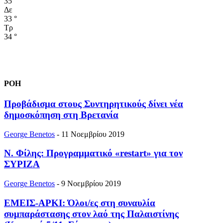
35
°
Δε
33
°
Τρ
34
°
ΡΟΗ
Προβάδισμα στους Συντηρητικούς δίνει νέα
δημοσκόπηση στη Βρετανία
George Benetos
-
11 Νοεμβρίου 2019
Ν. Φίλης: Προγραμματικό «restart» για τον
ΣΥΡΙΖΑ
George Benetos
-
9 Νοεμβρίου 2019
ΕΜΕΙΣ-ΑΡΚΙ: Όλοι/ες στη συναυλία
συμπαράστασης στον λαό της Παλαιστίνης