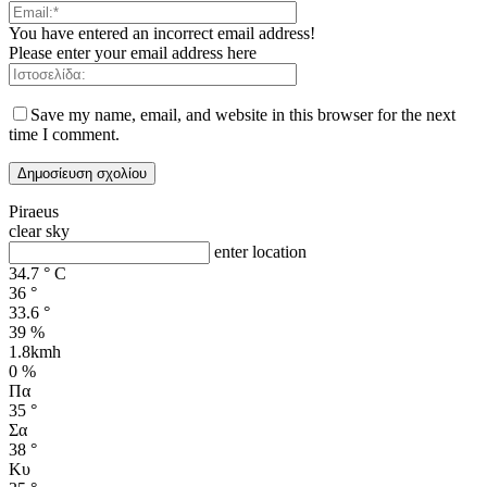
You have entered an incorrect email address!
Please enter your email address here
Save my name, email, and website in this browser for the next
time I comment.
Piraeus
clear sky
enter location
34.7
°
C
36
°
33.6
°
39 %
1.8kmh
0 %
Πα
35
°
Σα
38
°
Κυ