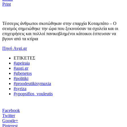
Print
Τέσσερις άνθρωποι σκοτώθηκαν στην επαρχία Κοταμπάτο – Ο
σεισμός σημειώθηκε την ώρα που ξεκινούσαν τα σχολεία και οι
επιχειρήσεις και πολλοί πανικοβλημένοι κάτοικοι έσπευσαν να
βγουν από τα κτίρια
Πηγή Avgi.gr
ΕΤΙΚΕΤΕΣ
#apeiraia
#augi.gr
#gbenetos
#politiki
#proodeutikisymaxia
#syriza
#ypopsifios_vouleutis
Facebook
Twitter
Google+
Pinterest