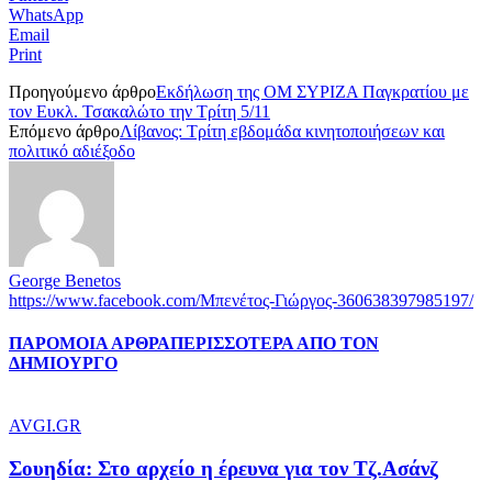
WhatsApp
Email
Print
Προηγούμενο άρθρο
Eκδήλωση της ΟΜ ΣΥΡΙΖΑ Παγκρατίου με
τον Ευκλ. Τσακαλώτο την Τρίτη 5/11
Επόμενο άρθρο
Λίβανος: Τρίτη εβδομάδα κινητοποιήσεων και
πολιτικό αδιέξοδο
George Benetos
https://www.facebook.com/Μπενέτος-Γιώργος-360638397985197/
ΠΑΡΟΜΟΙΑ ΑΡΘΡΑ
ΠΕΡΙΣΣΟΤΕΡΑ ΑΠΟ ΤΟΝ
ΔΗΜΙΟΥΡΓΟ
AVGI.GR
Σουηδία: Στο αρχείο η έρευνα για τον Τζ.Ασάνζ