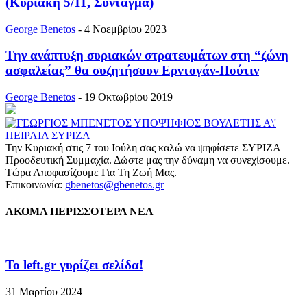
(Κυριακή 5/11, Σύνταγμα)
George Benetos
-
4 Νοεμβρίου 2023
Την ανάπτυξη συριακών στρατευμάτων στη “ζώνη
ασφαλείας” θα συζητήσουν Ερντογάν-Πούτιν
George Benetos
-
19 Οκτωβρίου 2019
Την Κυριακή στις 7 του Ιούλη σας καλώ να ψηφίσετε ΣΥΡΙΖΑ
Προοδευτική Συμμαχία. Δώστε μας την δύναμη να συνεχίσουμε.
Τώρα Αποφασίζουμε Για Τη Ζωή Μας.
Επικοινωνία:
gbenetos@gbenetos.gr
ΑΚΟΜΑ ΠΕΡΙΣΣΟΤΕΡΑ ΝΕΑ
To left.gr γυρίζει σελίδα!
31 Μαρτίου 2024