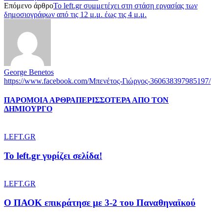
Επόμενο άρθρο
Το left.gr συμμετέχει στη στάση εργασίας των
δημοσιογράφων από τις 12 μ.μ. έως τις 4 μ.μ.
George Benetos
https://www.facebook.com/Μπενέτος-Γιώργος-360638397985197/
ΠΑΡΟΜΟΙΑ ΑΡΘΡΑ
ΠΕΡΙΣΣΟΤΕΡΑ ΑΠΟ ΤΟΝ
ΔΗΜΙΟΥΡΓΟ
LEFT.GR
To left.gr γυρίζει σελίδα!
LEFT.GR
Ο ΠΑΟΚ επικράτησε με 3-2 του Παναθηναϊκού