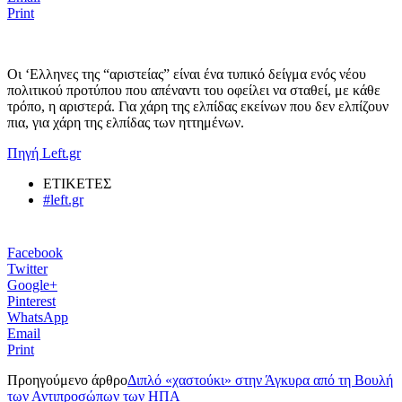
Print
Οι ‘Ελληνες της “αριστείας” είναι ένα τυπικό δείγμα ενός νέου
πολιτικού προτύπου που απέναντι του οφείλει να σταθεί, με κάθε
τρόπο, η αριστερά. Για χάρη της ελπίδας εκείνων που δεν ελπίζουν
πια, για χάρη της ελπίδας των ηττημένων.
Πηγή Left.gr
ΕΤΙΚΕΤΕΣ
#left.gr
Facebook
Twitter
Google+
Pinterest
WhatsApp
Email
Print
Προηγούμενο άρθρο
Διπλό «χαστούκι» στην Άγκυρα από τη Βουλή
των Αντιπροσώπων των ΗΠΑ