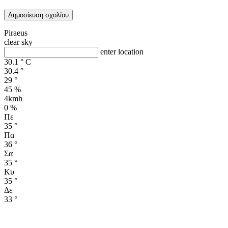
Piraeus
clear sky
enter location
30.1
°
C
30.4
°
29
°
45 %
4kmh
0 %
Πε
35
°
Πα
36
°
Σα
35
°
Κυ
35
°
Δε
33
°