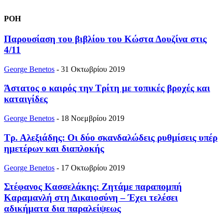
ΡΟΗ
Παρουσίαση του βιβλίου του Κώστα Δουζίνα στις
4/11
George Benetos
-
31 Οκτωβρίου 2019
Άστατος ο καιρός την Τρίτη με τοπικές βροχές και
καταιγίδες
George Benetos
-
18 Νοεμβρίου 2019
Τρ. Αλεξιάδης: Οι δύο σκανδαλώδεις ρυθμίσεις υπέρ
ημετέρων και διαπλοκής
George Benetos
-
17 Οκτωβρίου 2019
Στέφανος Κασσελάκης: Ζητάμε παραπομπή
Καραμανλή στη Δικαιοσύνη – Έχει τελέσει
αδικήματα δια παραλείψεως