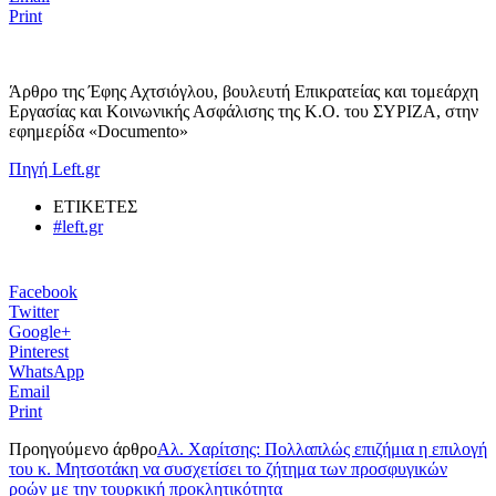
Print
Άρθρο της Έφης Αχτσιόγλου, βουλευτή Επικρατείας και τομεάρχη
Εργασίας και Κοινωνικής Ασφάλισης της Κ.Ο. του ΣΥΡΙΖΑ, στην
εφημερίδα «Documento»
Πηγή Left.gr
ΕΤΙΚΕΤΕΣ
#left.gr
Facebook
Twitter
Google+
Pinterest
WhatsApp
Email
Print
Προηγούμενο άρθρο
Αλ. Χαρίτσης: Πολλαπλώς επιζήμια η επιλογή
του κ. Μητσοτάκη να συσχετίσει το ζήτημα των προσφυγικών
ροών με την τουρκική προκλητικότητα