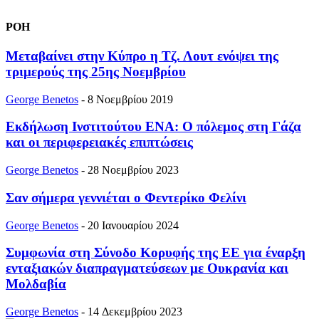
ΡΟΗ
Μεταβαίνει στην Κύπρο η Τζ. Λουτ ενόψει της
τριμερούς της 25ης Νοεμβρίου
George Benetos
-
8 Νοεμβρίου 2019
Εκδήλωση Ινστιτούτου ΕΝΑ: Ο πόλεμος στη Γάζα
και οι περιφερειακές επιπτώσεις
George Benetos
-
28 Νοεμβρίου 2023
Σαν σήμερα γεννιέται ο Φεντερίκο Φελίνι
George Benetos
-
20 Ιανουαρίου 2024
Συμφωνία στη Σύνοδο Κορυφής της ΕΕ για έναρξη
ενταξιακών διαπραγματεύσεων με Ουκρανία και
Μολδαβία
George Benetos
-
14 Δεκεμβρίου 2023