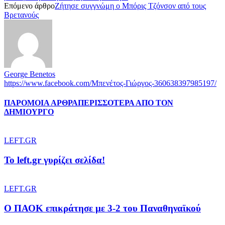
Επόμενο άρθρο
Ζήτησε συγγνώμη ο Μπόρις Τζόνσον από τους
Βρετανούς
George Benetos
https://www.facebook.com/Μπενέτος-Γιώργος-360638397985197/
ΠΑΡΟΜΟΙΑ ΑΡΘΡΑ
ΠΕΡΙΣΣΟΤΕΡΑ ΑΠΟ ΤΟΝ
ΔΗΜΙΟΥΡΓΟ
LEFT.GR
To left.gr γυρίζει σελίδα!
LEFT.GR
Ο ΠΑΟΚ επικράτησε με 3-2 του Παναθηναϊκού