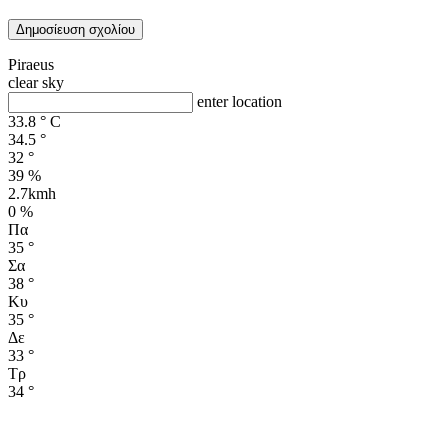
Piraeus
clear sky
enter location
33.8
°
C
34.5
°
32
°
39 %
2.7kmh
0 %
Πα
35
°
Σα
38
°
Κυ
35
°
Δε
33
°
Τρ
34
°