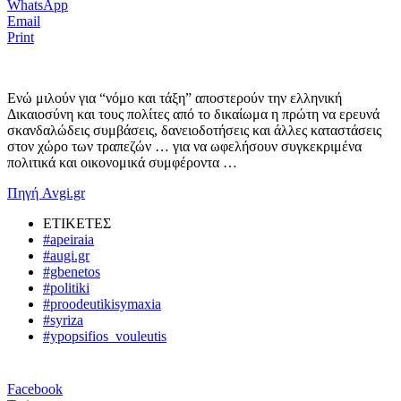
WhatsApp
Email
Print
Ενώ μιλούν για “νόμο και τάξη” αποστερούν την ελληνική
Δικαιοσύνη και τους πολίτες από το δικαίωμα η πρώτη να ερευνά
σκανδαλώδεις συμβάσεις, δανειοδοτήσεις και άλλες καταστάσεις
στον χώρο των τραπεζών … για να ωφελήσουν συγκεκριμένα
πολιτικά και οικονομικά συμφέροντα …
Πηγή Avgi.gr
ΕΤΙΚΕΤΕΣ
#apeiraia
#augi.gr
#gbenetos
#politiki
#proodeutikisymaxia
#syriza
#ypopsifios_vouleutis
Facebook