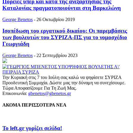
Πορείες υπέρ και κατά της ανεξαρτησίας της
Καταλονίας πραγματοποιούνται στη Βαρκελώνη
George Benetos
-
26 Οκτωβρίου 2019
Ισοπέδωση του εργατικού δικαίου: Οι παρεμβάσεις
των βουλευτών του ΣΥΡΙΖΑ-ΠΣ για το νομοσχέδιο
Γεωργιάδη
George Benetos
-
22 Σεπτεμβρίου 2023
Την Κυριακή στις 7 του Ιούλη σας καλώ να ψηφίσετε ΣΥΡΙΖΑ
Προοδευτική Συμμαχία. Δώστε μας την δύναμη να συνεχίσουμε.
Τώρα Αποφασίζουμε Για Τη Ζωή Μας.
Επικοινωνία:
gbenetos@gbenetos.gr
ΑΚΟΜΑ ΠΕΡΙΣΣΟΤΕΡΑ ΝΕΑ
To left.gr γυρίζει σελίδα!