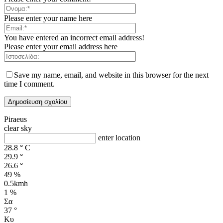
Please enter your name here
You have entered an incorrect email address!
Please enter your email address here
Save my name, email, and website in this browser for the next
time I comment.
Piraeus
clear sky
enter location
28.8
°
C
29.9
°
26.6
°
49 %
0.5kmh
1 %
Σα
37
°
Κυ