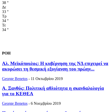
38
°
Δε
33
°
Τρ
34
°
Τε
34
°
ΡΟΗ
Αλ. Μεϊκόπουλος: Η κυβέρνηση της ΝΔ επιχειρεί να
ακυρώσει τη θεσμική εξυγίανση του πρώην...
George Benetos
-
11 Οκτωβρίου 2019
Α. Ξανθός: Πολιτική αθλιότητα η σκανδαλολογία
για το ΚΕΘΕΑ
George Benetos
-
6 Νοεμβρίου 2019