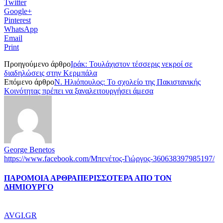
Twitter
Google+
Pinterest
WhatsApp
Email
Print
Προηγούμενο άρθρο
Ιράκ: Τουλάχιστον τέσσερις νεκροί σε
διαδηλώσεις στην Κερμπάλα
Επόμενο άρθρο
Ν. Ηλιόπουλος: Το σχολείο της Πακιστανικής
Κοινότητας πρέπει να ξαναλειτουργήσει άμεσα
George Benetos
https://www.facebook.com/Μπενέτος-Γιώργος-360638397985197/
ΠΑΡΟΜΟΙΑ ΑΡΘΡΑ
ΠΕΡΙΣΣΟΤΕΡΑ ΑΠΟ ΤΟΝ
ΔΗΜΙΟΥΡΓΟ
AVGI.GR