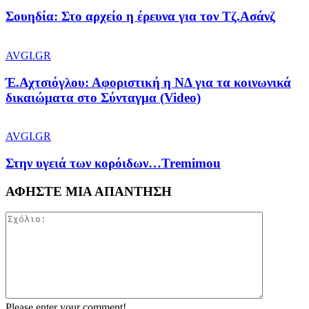
Σουηδία: Στο αρχείο η έρευνα για τον Τζ.Ασάνζ
AVGI.GR
Έ.Αχτσιόγλου: Αφοριστική η ΝΔ για τα κοινωνικά
δικαιώματα στο Σύνταγμα (Video)
AVGI.GR
Στην υγειά των κορόιδων…Tremimou
ΑΦΗΣΤΕ ΜΙΑ ΑΠΑΝΤΗΣΗ
Please enter your comment!