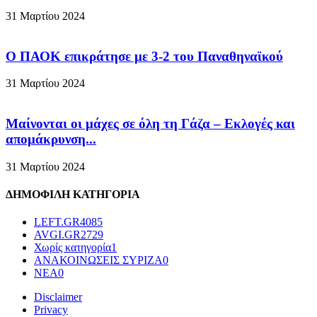
31 Μαρτίου 2024
Ο ΠΑΟΚ επικράτησε με 3-2 του Παναθηναϊκού
31 Μαρτίου 2024
Μαίνονται οι μάχες σε όλη τη Γάζα – Eκλογές και
απομάκρυνση...
31 Μαρτίου 2024
ΔΗΜΟΦΙΛΗ ΚΑΤΗΓΟΡΙΑ
LEFT.GR
4085
AVGI.GR
2729
Χωρίς κατηγορία
1
ΑΝΑΚΟΙΝΩΣΕΙΣ ΣΥΡΙΖΑ
0
ΝΕΑ
0
Disclaimer
Privacy