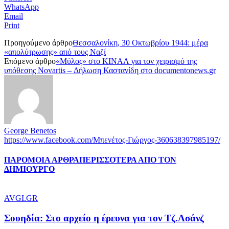
WhatsApp
Email
Print
Προηγούμενο άρθρο
Θεσσαλονίκη, 30 Οκτωβρίου 1944: μέρα
«απολύτρωσης» από τους Ναζί
Επόμενο άρθρο
«Μύλος» στο ΚΙΝΑΛ για τον χειρισμό της
υπόθεσης Novartis – Δήλωση Καστανίδη στο documentonews.gr
George Benetos
https://www.facebook.com/Μπενέτος-Γιώργος-360638397985197/
ΠΑΡΟΜΟΙΑ ΑΡΘΡΑ
ΠΕΡΙΣΣΟΤΕΡΑ ΑΠΟ ΤΟΝ
ΔΗΜΙΟΥΡΓΟ
AVGI.GR
Σουηδία: Στο αρχείο η έρευνα για τον Τζ.Ασάνζ