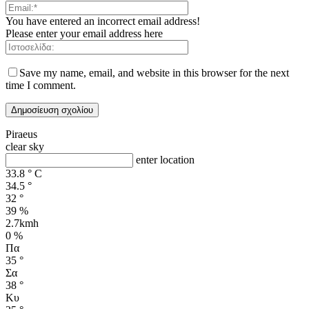
You have entered an incorrect email address!
Please enter your email address here
Save my name, email, and website in this browser for the next
time I comment.
Piraeus
clear sky
enter location
33.8
°
C
34.5
°
32
°
39 %
2.7kmh
0 %
Πα
35
°
Σα
38
°
Κυ