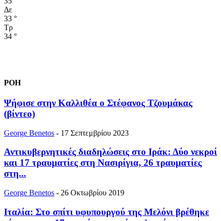
35
°
Δε
33
°
Τρ
34
°
ΡΟΗ
Ψήφισε στην Καλλιθέα ο Στέφανος Τζουμάκας
(βίντεο)
George Benetos
-
17 Σεπτεμβρίου 2023
Αντικυβερνητικές διαδηλώσεις στο Ιράκ: Δύο νεκροί
και 17 τραυματίες στη Νασιρίγια, 26 τραυματίες
στη...
George Benetos
-
26 Οκτωβρίου 2019
Ιταλία: Στο σπίτι υφυπουργού της Μελόνι βρέθηκε