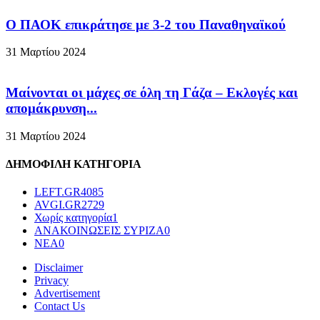
Ο ΠΑΟΚ επικράτησε με 3-2 του Παναθηναϊκού
31 Μαρτίου 2024
Μαίνονται οι μάχες σε όλη τη Γάζα – Eκλογές και
απομάκρυνση...
31 Μαρτίου 2024
ΔΗΜΟΦΙΛΗ ΚΑΤΗΓΟΡΙΑ
LEFT.GR
4085
AVGI.GR
2729
Χωρίς κατηγορία
1
ΑΝΑΚΟΙΝΩΣΕΙΣ ΣΥΡΙΖΑ
0
ΝΕΑ
0
Disclaimer
Privacy
Advertisement
Contact Us