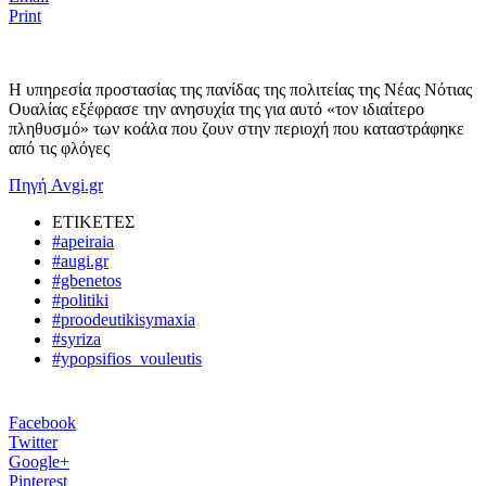
Print
Η υπηρεσία προστασίας της πανίδας της πολιτείας της Νέας Νότιας
Ουαλίας εξέφρασε την ανησυχία της για αυτό «τον ιδιαίτερο
πληθυσμό» των κοάλα που ζουν στην περιοχή που καταστράφηκε
από τις φλόγες
Πηγή Avgi.gr
ΕΤΙΚΕΤΕΣ
#apeiraia
#augi.gr
#gbenetos
#politiki
#proodeutikisymaxia
#syriza
#ypopsifios_vouleutis
Facebook
Twitter
Google+
Pinterest