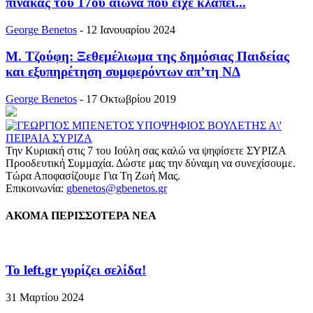
πίνακας του 17ου αιώνα που είχε κλαπεί...
George Benetos
-
12 Ιανουαρίου 2024
Μ. Τζούφη: Ξεθεμέλιωμα της δημόσιας Παιδείας
και εξυπηρέτηση συμφερόντων απ’τη ΝΔ
George Benetos
-
17 Οκτωβρίου 2019
Την Κυριακή στις 7 του Ιούλη σας καλώ να ψηφίσετε ΣΥΡΙΖΑ
Προοδευτική Συμμαχία. Δώστε μας την δύναμη να συνεχίσουμε.
Τώρα Αποφασίζουμε Για Τη Ζωή Μας.
Επικοινωνία:
gbenetos@gbenetos.gr
ΑΚΟΜΑ ΠΕΡΙΣΣΟΤΕΡΑ ΝΕΑ
To left.gr γυρίζει σελίδα!
31 Μαρτίου 2024