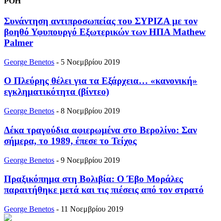
ΡΟΗ
Συνάντηση αντιπροσωπείας του ΣΥΡΙΖΑ με τον
βοηθό Υφυπουργό Εξωτερικών των ΗΠΑ Mathew
Palmer
George Benetos
-
5 Νοεμβρίου 2019
Ο Πλεύρης θέλει για τα Εξάρχεια… «κανονική»
εγκληματικότητα (βίντεο)
George Benetos
-
8 Νοεμβρίου 2019
Δέκα τραγούδια αφιερωμένα στο Βερολίνο: Σαν
σήμερα, το 1989, έπεσε το Τείχος
George Benetos
-
9 Νοεμβρίου 2019
Πραξικόπημα στη Βολιβία: O Έβο Μοράλες
παραιτήθηκε μετά και τις πιέσεις από τον στρατό
George Benetos
-
11 Νοεμβρίου 2019