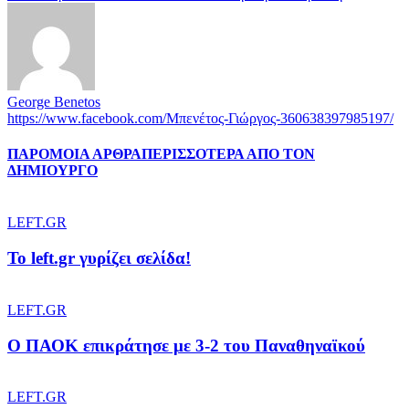
George Benetos
https://www.facebook.com/Μπενέτος-Γιώργος-360638397985197/
ΠΑΡΟΜΟΙΑ ΑΡΘΡΑ
ΠΕΡΙΣΣΟΤΕΡΑ ΑΠΟ ΤΟΝ
ΔΗΜΙΟΥΡΓΟ
LEFT.GR
To left.gr γυρίζει σελίδα!
LEFT.GR
Ο ΠΑΟΚ επικράτησε με 3-2 του Παναθηναϊκού
LEFT.GR