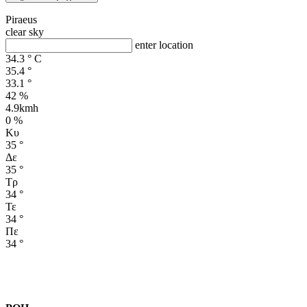
Piraeus
clear sky
enter location
34.3
°
C
35.4
°
33.1
°
42 %
4.9kmh
0 %
Κυ
35
°
Δε
35
°
Τρ
34
°
Τε
34
°
Πε
34
°