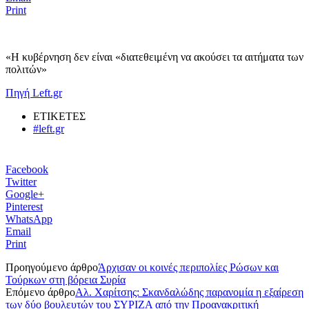
Print
«H κυβέρνηση δεν είναι «διατεθειμένη να ακούσει τα αιτήματα των
πολιτών»
Πηγή Left.gr
ΕΤΙΚΕΤΕΣ
#left.gr
Facebook
Twitter
Google+
Pinterest
WhatsApp
Email
Print
Προηγούμενο άρθρο
Άρχισαν οι κοινές περιπολίες Ρώσων και
Τούρκων στη βόρεια Συρία
Επόμενο άρθρο
Αλ. Χαρίτσης: Σκανδαλώδης παρανομία η εξαίρεση
των δύο βουλευτών του ΣΥΡΙΖΑ από την Προανακριτική