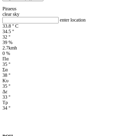
Piraeus
clear sky
enter location
33.8
°
C
34.5
°
32
°
39 %
2.7kmh
0 %
Πα
35
°
Σα
38
°
Κυ
35
°
Δε
33
°
Τρ
34
°