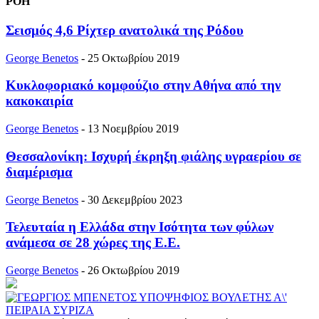
ΡΟΗ
Σεισμός 4,6 Ρίχτερ ανατολικά της Ρόδου
George Benetos
-
25 Οκτωβρίου 2019
Κυκλοφοριακό κομφούζιο στην Αθήνα από την
κακοκαιρία
George Benetos
-
13 Νοεμβρίου 2019
Θεσσαλονίκη: Ισχυρή έκρηξη φιάλης υγραερίου σε
διαμέρισμα
George Benetos
-
30 Δεκεμβρίου 2023
Τελευταία η Ελλάδα στην Ισότητα των φύλων
ανάμεσα σε 28 χώρες της Ε.Ε.
George Benetos
-
26 Οκτωβρίου 2019