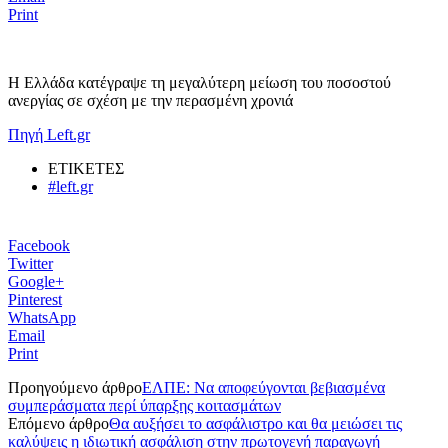
Print
Η Ελλάδα κατέγραψε τη μεγαλύτερη μείωση του ποσοστού
ανεργίας σε σχέση με την περασμένη χρονιά
Πηγή Left.gr
ΕΤΙΚΕΤΕΣ
#left.gr
Facebook
Twitter
Google+
Pinterest
WhatsApp
Email
Print
Προηγούμενο άρθρο
ΕΛΠΕ: Να αποφεύγονται βεβιασμένα
συμπεράσματα περί ύπαρξης κοιτασμάτων
Επόμενο άρθρο
Θα αυξήσει το ασφάλιστρο και θα μειώσει τις
καλύψεις η ιδιωτική ασφάλιση στην πρωτογενή παραγωγή