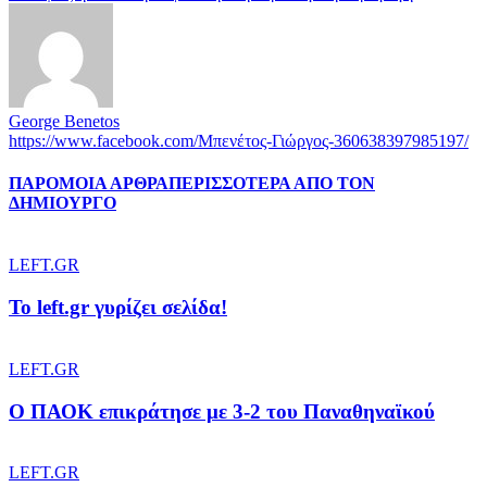
George Benetos
https://www.facebook.com/Μπενέτος-Γιώργος-360638397985197/
ΠΑΡΟΜΟΙΑ ΑΡΘΡΑ
ΠΕΡΙΣΣΟΤΕΡΑ ΑΠΟ ΤΟΝ
ΔΗΜΙΟΥΡΓΟ
LEFT.GR
To left.gr γυρίζει σελίδα!
LEFT.GR
Ο ΠΑΟΚ επικράτησε με 3-2 του Παναθηναϊκού
LEFT.GR