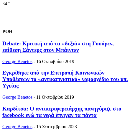
34
°
ΡΟΗ
Debate: Κριτική από τα «δεξιά» στη Γουόρεν,
επίθεση Σάντερς στον Μπάιντεν
George Benetos
-
16 Οκτωβρίου 2019
Εγκρίθηκε από την Επιτροπή Κοινωνικών
Υποθέσεων το «αντικαπνιστικό» νομοσχέδιο του υπ.
Υγείας
George Benetos
-
11 Οκτωβρίου 2019
Καρδίτσα: Ο αντιπεριφερειάρχης πανηγύριζε στo
facebook ενώ τα νερά έπνιγαν τα πάντα
George Benetos
-
15 Σεπτεμβρίου 2023