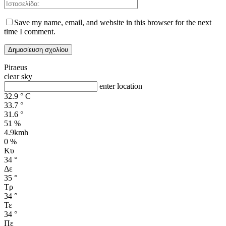
Save my name, email, and website in this browser for the next
time I comment.
Piraeus
clear sky
enter location
32.9
°
C
33.7
°
31.6
°
51 %
4.9kmh
0 %
Κυ
34
°
Δε
35
°
Τρ
34
°
Τε
34
°
Πε