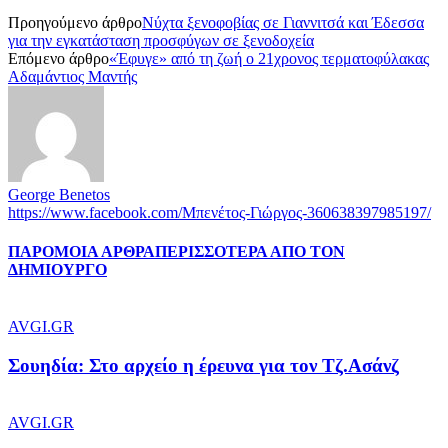
Προηγούμενο άρθρο
Νύχτα ξενοφοβίας σε Γιαννιτσά και Έδεσσα
για την εγκατάσταση προσφύγων σε ξενοδοχεία
Επόμενο άρθρο
«Έφυγε» από τη ζωή ο 21χρονος τερματοφύλακας
Αδαμάντιος Μαντής
George Benetos
https://www.facebook.com/Μπενέτος-Γιώργος-360638397985197/
ΠΑΡΟΜΟΙΑ ΑΡΘΡΑ
ΠΕΡΙΣΣΟΤΕΡΑ ΑΠΟ ΤΟΝ
ΔΗΜΙΟΥΡΓΟ
AVGI.GR
Σουηδία: Στο αρχείο η έρευνα για τον Τζ.Ασάνζ
AVGI.GR