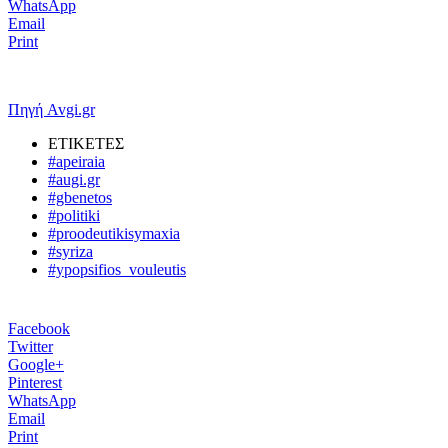
WhatsApp
Email
Print
Πηγή Avgi.gr
ΕΤΙΚΕΤΕΣ
#apeiraia
#augi.gr
#gbenetos
#politiki
#proodeutikisymaxia
#syriza
#ypopsifios_vouleutis
Facebook
Twitter
Google+
Pinterest
WhatsApp
Email
Print