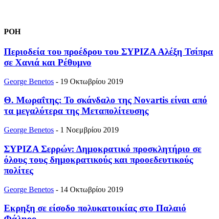
ΡΟΗ
Περιοδεία του προέδρου του ΣΥΡΙΖΑ Αλέξη Τσίπρα
σε Χανιά και Ρέθυμνο
George Benetos
-
19 Οκτωβρίου 2019
Θ. Μωραΐτης: Το σκάνδαλο της Novartis είναι από
τα μεγαλύτερα της Μεταπολίτευσης
George Benetos
-
1 Νοεμβρίου 2019
ΣΥΡΙΖΑ Σερρών: Δημοκρατικό προσκλητήριο σε
όλους τους δημοκρατικούς και προοεδευτικούς
πολίτες
George Benetos
-
14 Οκτωβρίου 2019
Εκρηξη σε είσοδο πολυκατοικίας στο Παλαιό
Φάληρο