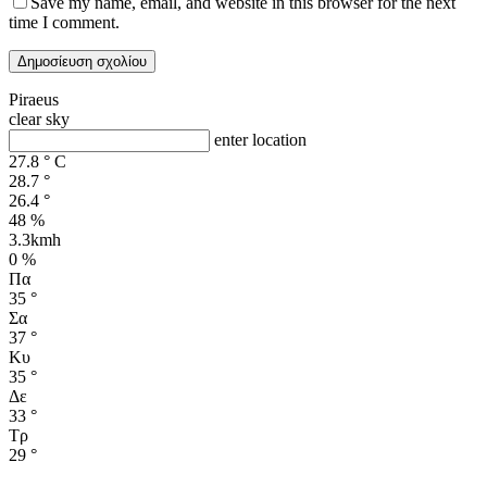
Save my name, email, and website in this browser for the next
time I comment.
Piraeus
clear sky
enter location
27.8
°
C
28.7
°
26.4
°
48 %
3.3kmh
0 %
Πα
35
°
Σα
37
°
Κυ
35
°
Δε
33
°
Τρ
29
°