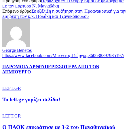
Προηγούμενο άρθρο
Παραδοχή Θ. Πλεύρη: Είμαι σε φωτογραφία
με τον μάρτυρα Ν. Μανιαδάκη
Επόμενο άρθρο
Σε εξέλιξη η συζήτηση στην Προανακριτική για την
εξαίρεση των κ.κ. Πολάκη και Τζανακόπουλου
George Benetos
https://www.facebook.com/Μπενέτος-Γιώργος-360638397985197/
ΠΑΡΟΜΟΙΑ ΑΡΘΡΑ
ΠΕΡΙΣΣΟΤΕΡΑ ΑΠΟ ΤΟΝ
ΔΗΜΙΟΥΡΓΟ
LEFT.GR
To left.gr γυρίζει σελίδα!
LEFT.GR
Ο ΠΑΟΚ επικράτησε με 3-2 του Παναθηναϊκού